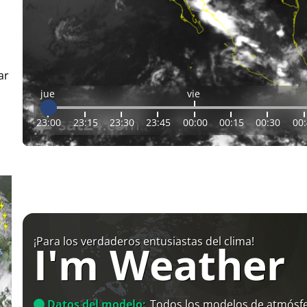
ar
jue
vie
23:00
23:15
23:30
23:45
00:00
00:15
00:30
00
¡Para los verdaderos entusiastas del clima!
I'm Weather
Datos del modelo:
Todos los modelos de atmósfe