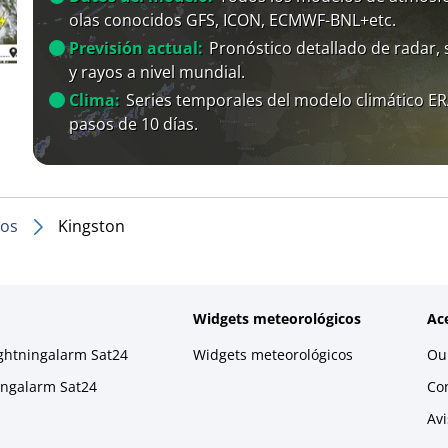
olas conocidos GFS, ICON, ECMWF-BNL+etc.
Previsión actual:
Pronóstico detallado de radar, s
y rayos a nivel mundial.
Clima:
Series temporales del modelo climático E
pasos de 10 días.
dos
Kingston
Widgets meteorológicos
Ac
ightningalarm Sat24
Widgets meteorológicos
Our
ningalarm Sat24
Co
Avi