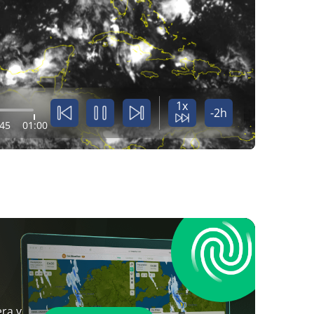
1x
-2h
:45
01:00
ra y