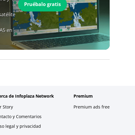
Pruébalo gratis
atélite
RA5 en
erca de Infoplaza Network
Premium
 Story
Premium ads free
ntacto y Comentarios
so legal y privacidad