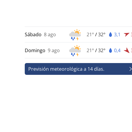
Sábado
8 ago
21°
/
32°
3,1
Domingo
9 ago
21°
/
32°
0,4
Previsión meteorológica a 14 días.