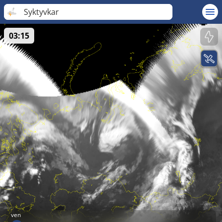
Syktyvkar
03:15
ven