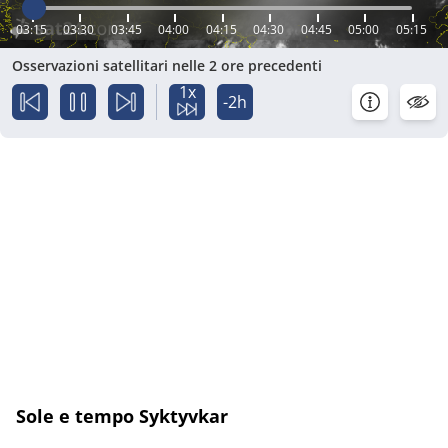
03:15
03:30
03:45
04:00
04:15
04:30
04:45
05:00
05:15
Osservazioni satellitari nelle 2 ore precedenti
1x
-2h
Sole e tempo Syktyvkar