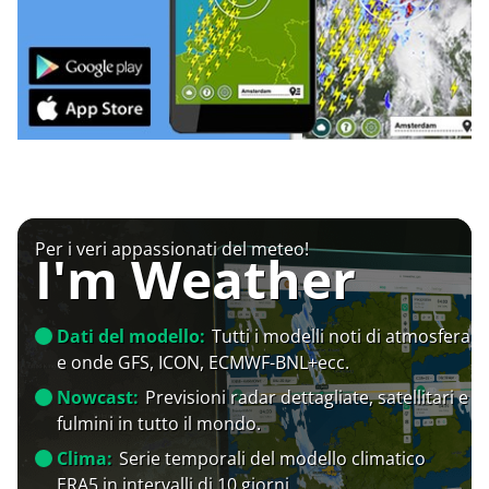
Per i veri appassionati del meteo!
I'm Weather
Dati del modello:
Tutti i modelli noti di atmosfera
e onde GFS, ICON, ECMWF-BNL+ecc.
Nowcast:
Previsioni radar dettagliate, satellitari e
fulmini in tutto il mondo.
Clima:
Serie temporali del modello climatico
ERA5 in intervalli di 10 giorni.