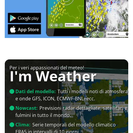
Per i veri appassionati del meteo!
I'm Weather
Dati del modello:
Tutti i modelli noti di atmosfera
e onde GFS, ICON, ECMWF-BNL+ecc.
Nowcast:
Previsioni radar dettagliate, satellitari e
fulmini in tutto il mondo.
Clima:
Serie temporali del modello climatico
ERA5 in intervalli di 10 giorni.