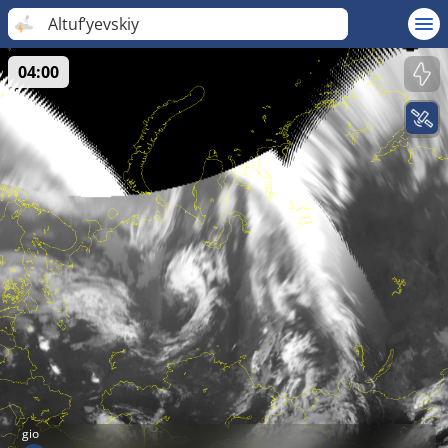
Altuf’yevskiy
04:00
gio