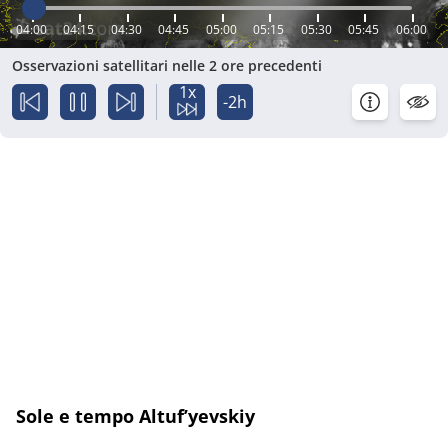
04:00
04:15
04:30
04:45
05:00
05:15
05:30
05:45
06:00
Osservazioni satellitari nelle 2 ore precedenti
1x
-2h
Sole e tempo Altuf’yevskiy