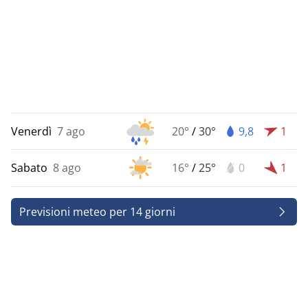
Venerdì
7 ago
20°
/
30°
9,8
1
Sabato
8 ago
16°
/
25°
0
1
Previsioni meteo per 14 giorni