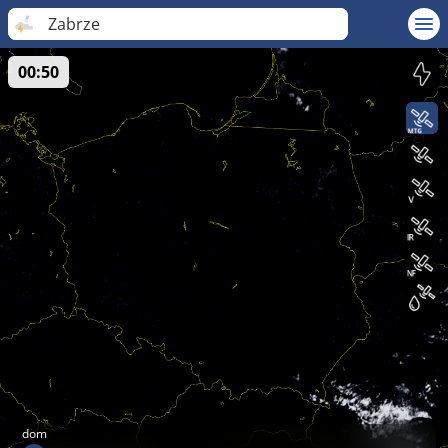
Zabrze
00:50
dom