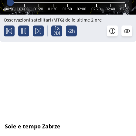
00:50
01:00
01:20
01:30
01:50
02:00
02:20
02:40
02:50
Osservazioni satellitari (MTG) delle ultime 2 ore
1x
-2h
Sole e tempo Zabrze