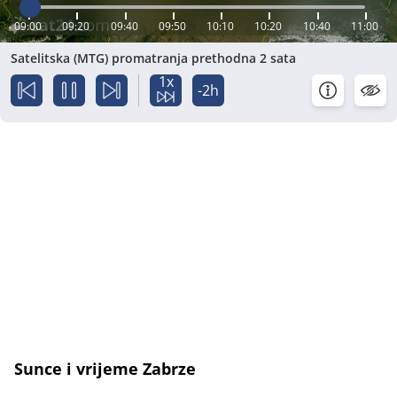
09:00
09:20
09:40
09:50
10:10
10:20
10:40
11:00
Satelitska (MTG) promatranja prethodna 2 sata
1x
-2h
Sunce i vrijeme Zabrze