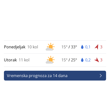
Ponedjeljak
10 kol
15°
/
33°
0,1
3
Utorak
11 kol
15°
/
25°
0,2
3
Vremenska prognoza za 14 dana