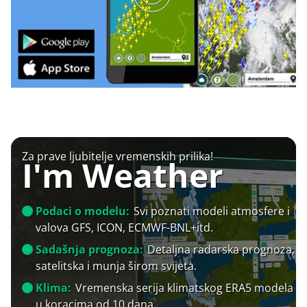
Za prave ljubitelje vremenskih prilika!
I'm Weather
Podaci o modelu:
Svi poznati modeli atmosfere i
valova GFS, ICON, ECMWF-BNL+itd.
Sadašnja prognoza:
Detaljna radarska prognoza,
satelitska i munja širom svijeta.
Klima:
Vremenska serija klimatskog ERA5 modela
u koracima od 10 dana.