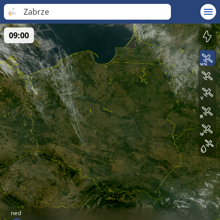
Zabrze
09:00
ned