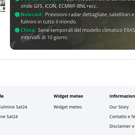
onde GFS, ICON, ECMWF-BNL+ecc.
Nowcast:
Previsioni radar dettagliate, satellitari e
fulmini in tutto il mondo.
Clima:
Serie temporali del modello climatico ERA5
intervalli di 10 giorni.
le
Widget meteo
Informazion
Fulmine Sat24
Widget meteo
Our Story
ine Sat24
Contatto e f
Disclaimer e