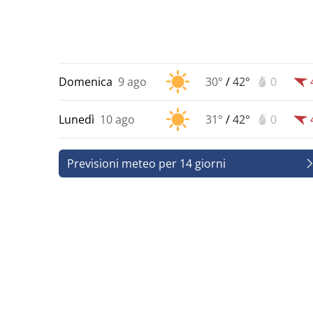
Domenica
9 ago
30°
/
42°
0
Lunedì
10 ago
31°
/
42°
0
Previsioni meteo per 14 giorni