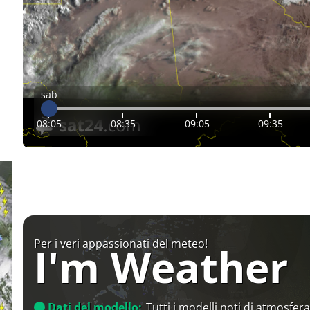
sab
08:05
08:35
09:05
09:35
Per i veri appassionati del meteo!
I'm Weather
Dati del modello:
Tutti i modelli noti di atmosfera