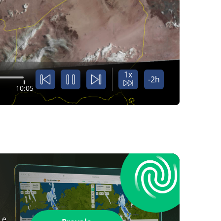
1x
-2h
10:05
 e