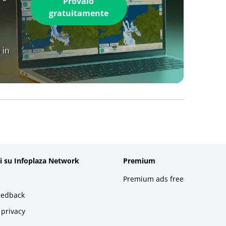
Provalo
gratuitamente
 in
i su Infoplaza Network
Premium
Premium ads free
eedback
 privacy