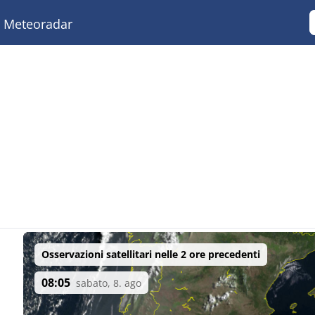
Meteoradar
Osservazioni satellitari nelle 2 ore precedenti
08:05
sabato, 8. ago