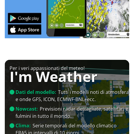
Per i veri appassionati del meteo!
I'm Weather
Dati del modello:
Tutti i modelli noti di atmosfera
e onde GFS, ICON, ECMWF-BNL+ecc.
Nowcast:
Previsioni radar dettagliate, satellitari e
fulmini in tutto il mondo.
Clima:
Serie temporali del modello climatico
ERA5 in intervalli di 10 giorni.