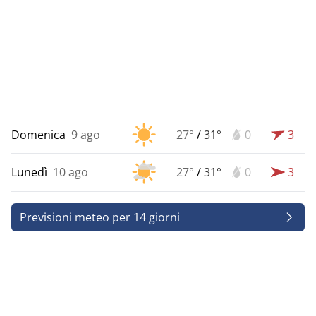
Domenica
9 ago
27°
/
31°
0
3
Lunedì
10 ago
27°
/
31°
0
3
Previsioni meteo per 14 giorni