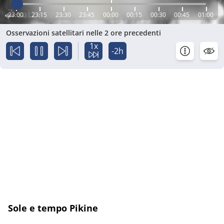
23:00
23:15
23:30
23:45
00:00
00:15
00:30
00:45
01:00
Osservazioni satellitari nelle 2 ore precedenti
1x
-2h
Sole e tempo Pikine