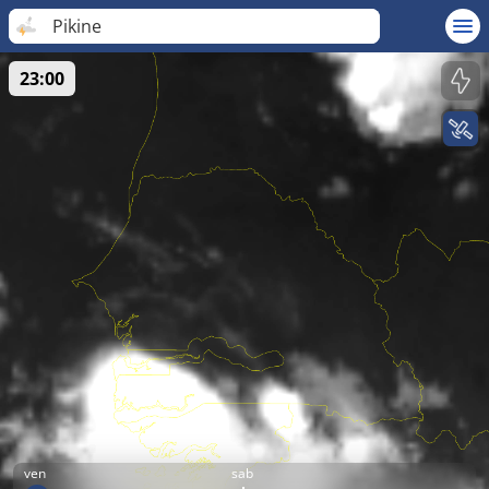
Pikine
23:00
ven
sab