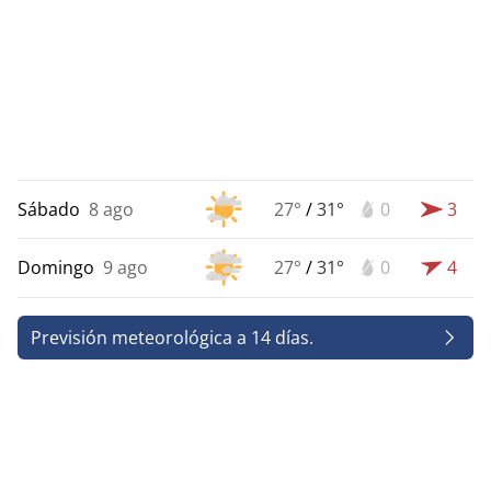
Sábado
8 ago
27°
/
31°
0
3
Domingo
9 ago
27°
/
31°
0
4
Previsión meteorológica a 14 días.