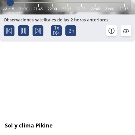
21:15
21:30
21:45
22:00
22:15
22:30
22:45
23:00
23:15
Observaciones satelitales de las 2 horas anteriores.
1x
-2h
Sol y clima Pikine