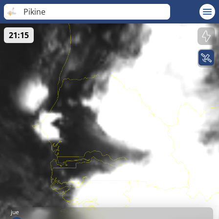
Pikine
21:15
jue