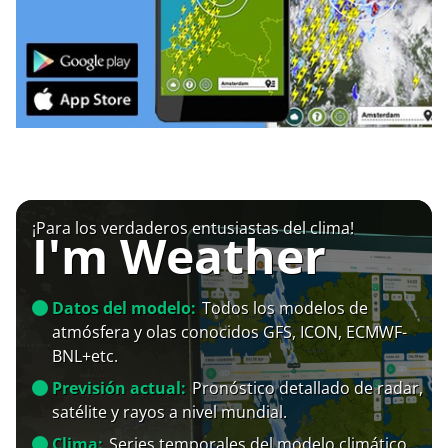
¡Para los verdaderos entusiastas del clima!
I'm Weather
Datos del modelo:
Todos los modelos de
atmósfera y olas conocidos GFS, ICON, ECMWF-
BNL+etc.
Previsión actual:
Pronóstico detallado de radar,
satélite y rayos a nivel mundial.
Clima:
Series temporales del modelo climático