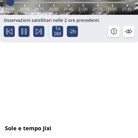
19:45
20:00
20:15
20:30
20:45
21:00
21:15
21:30
21:45
Osservazioni satellitari nelle 2 ore precedenti
1x
-2h
Sole e tempo Jixi