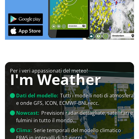
Per i veri appassionati del meteo!
I'm Weather
Dati del modello:
Tutti i modelli noti di atmosfera
e onde GFS, ICON, ECMWF-BNL+ecc.
Nowcast:
Previsioni radar dettagliate, satellitari e
fulmini in tutto il mondo.
Clima:
Serie temporali del modello climatico
ERA5 in intervalli di 10 giorni.