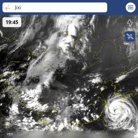
Jixi
19:45
ven