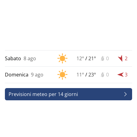
Sabato
8 ago
12°
/
21°
0
2
Domenica
9 ago
11°
/
23°
0
3
Previsioni meteo per 14 giorni