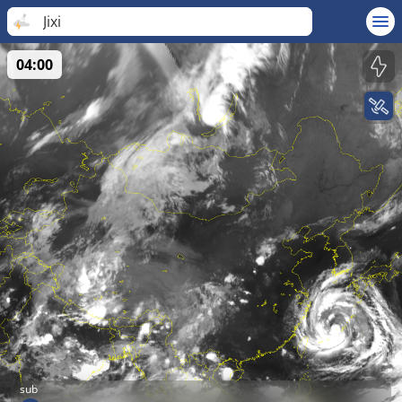
Jixi
04:00
sub