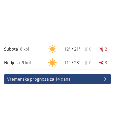
Subota
8 kol
12°
/
21°
0
2
Nedjelja
9 kol
11°
/
23°
0
3
Vremenska prognoza za 14 dana