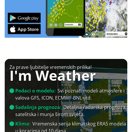
Za prave ljubitelje vremenskih prilika!
I'm Weather
Podaci o modelu:
Svi poznati modeli atmosfere i
valova GFS, ICON, ECMWF-BNL+itd.
Sadašnja prognoza:
Detaljna radarska prognoza,
satelitska i munja širom svijeta.
Klima:
Vremenska serija klimatskog ERA5 modela
u koracima od 10 dana.