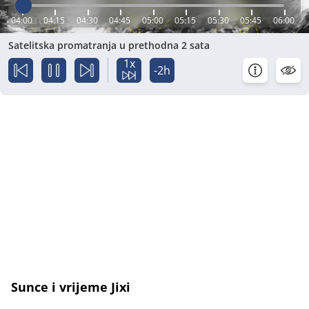
04:00
04:15
04:30
04:45
05:00
05:15
05:30
05:45
06:00
Satelitska promatranja u prethodna 2 sata
1x
-2h
Sunce i vrijeme Jixi