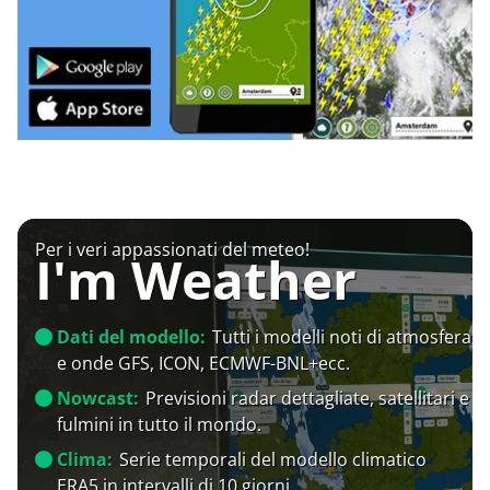
Per i veri appassionati del meteo!
I'm Weather
Dati del modello:
Tutti i modelli noti di atmosfera
e onde GFS, ICON, ECMWF-BNL+ecc.
Nowcast:
Previsioni radar dettagliate, satellitari e
fulmini in tutto il mondo.
Clima:
Serie temporali del modello climatico
ERA5 in intervalli di 10 giorni.