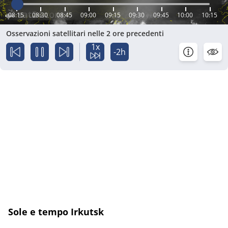
08:15
08:30
08:45
09:00
09:15
09:30
09:45
10:00
10:15
Osservazioni satellitari nelle 2 ore precedenti
1x
-2h
Sole e tempo Irkutsk