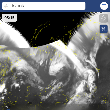
Irkutsk
08:15
ven