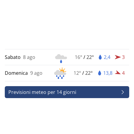
Sabato
8 ago
16°
/
22°
2,4
3
Domenica
9 ago
12°
/
22°
13,8
4
Previsioni meteo per 14 giorni