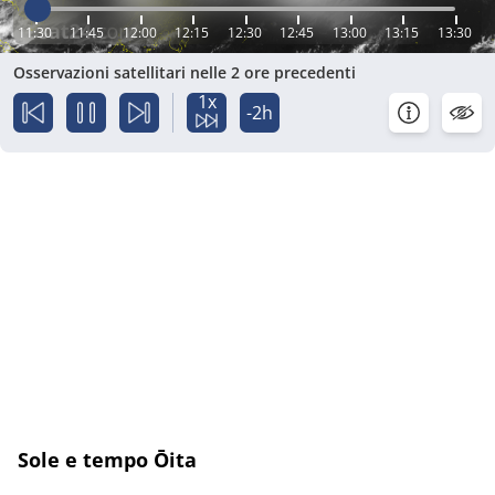
11:30
11:45
12:00
12:15
12:30
12:45
13:00
13:15
13:30
Osservazioni satellitari nelle 2 ore precedenti
1x
-2h
Sole e tempo Ōita