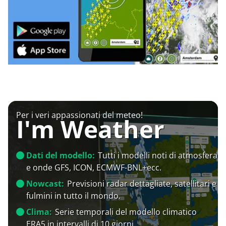
Per i veri appassionati del meteo!
I'm Weather
Dati del modello:
Tutti i modelli noti di atmosfera
e onde GFS, ICON, ECMWF-BNL+ecc.
Nowcast:
Previsioni radar dettagliate, satellitari e
fulmini in tutto il mondo.
Clima:
Serie temporali del modello climatico
ERA5 in intervalli di 10 giorni.