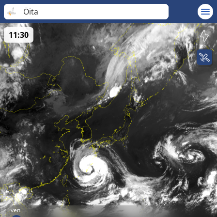
Ōita
11:30
ven