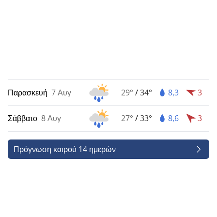
Παρασκευή
7 Αυγ
29°
/
34°
8,3
3
Σάββατο
8 Αυγ
27°
/
33°
8,6
3
Πρόγνωση καιρού 14 ημερών