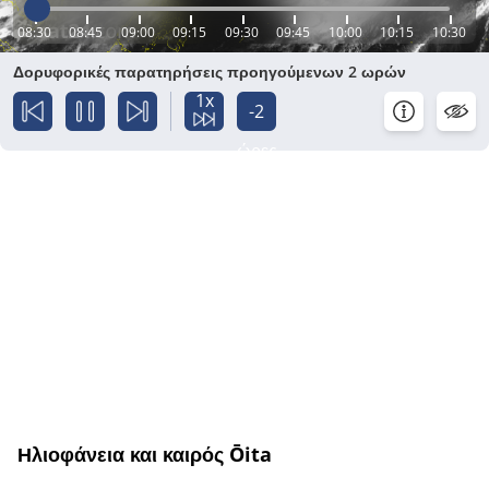
08:30
08:45
09:00
09:15
09:30
09:45
10:00
10:15
10:30
Δορυφορικές παρατηρήσεις προηγούμενων 2 ωρών
1x
-2
ώρες
Ηλιοφάνεια και καιρός Ōita