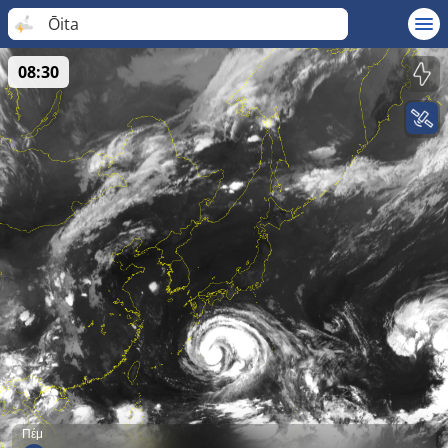
Ōita
08:30
Πέμ