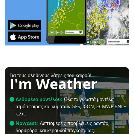
Για τους αληθινούς λάτρεις του καιρού!
I'm Weather
Δεδομένα μοντέλου:
Όλα τα γνωστά μοντέλα
ατμόσφαιρας και κυμάτων GFS, ICON, ECMWF-BNL+
κ.λπ.
Nowcast:
Λεπτομερείς προβλέψεις ραντάρ,
δορυφόροι και κεραυνοί παγκοσμίως.