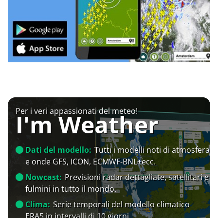
Per i veri appassionati del meteo!
I'm Weather
Dati del modello:
Tutti i modelli noti di atmosfera
e onde GFS, ICON, ECMWF-BNL+ecc.
Nowcast:
Previsioni radar dettagliate, satellitari e
fulmini in tutto il mondo.
Clima:
Serie temporali del modello climatico
ERA5 in intervalli di 10 giorni.