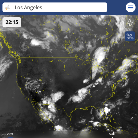
Los Angeles
22:15
ven
sab