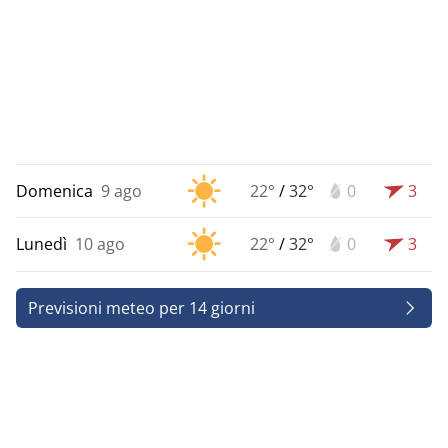
Domenica
9 ago
22°
/
32°
0
3
Lunedì
10 ago
22°
/
32°
0
3
Previsioni meteo per 14 giorni