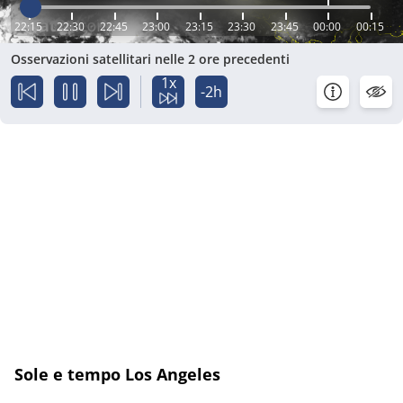
22:15
22:30
22:45
23:00
23:15
23:30
23:45
00:00
00:15
Osservazioni satellitari nelle 2 ore precedenti
1x
-2h
Sole e tempo Los Angeles