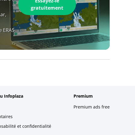
Essayez-le
gratuitement
ar,
e ERA5
u Infoplaza
Premium
Premium ads free
taires
abilité et confidentialité