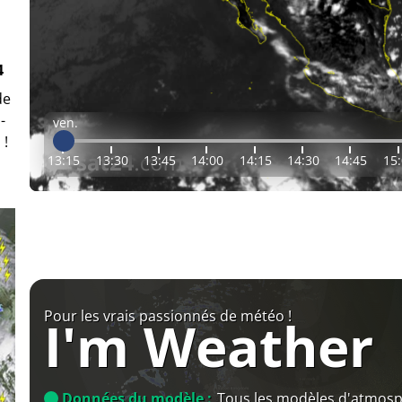
4
de
-
ven.
 !
13:15
13:30
13:45
14:00
14:15
14:30
14:45
15
Pour les vrais passionnés de météo !
I'm Weather
Données du modèle :
Tous les modèles d'atmos