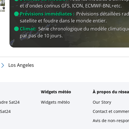
et d'ondes connus GFS, ICON, ECMWF-BNL+etc.
Prévisions immédiates :
Prévisions détaillées rad
satellite et foudre dans le monde entier.
Climat:
Série chronologique du modèle climatiqu
par pas de 10 jours.
Los Angeles
Widgets météo
À propos du résea
udre Sat24
Widgets météo
Our Story
 Sat24
Contact et commen
Avis de non-respons