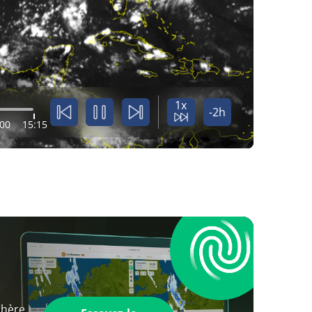
1x
-2h
:00
15:15
phère