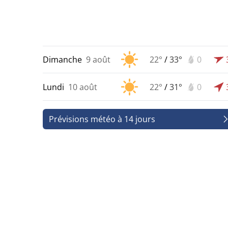
Dimanche
9 août
22°
/
33°
0
Lundi
10 août
22°
/
31°
0
Prévisions météo à 14 jours