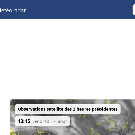
étéoradar
Observations satellite des 2 heures précédentes
13:15
vendredi, 7. août