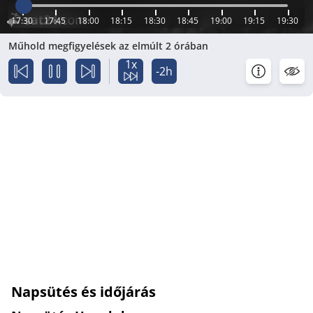
17:30
17:45
18:00
18:15
18:30
18:45
19:00
19:15
19:30
Műhold megfigyelések az elmúlt 2 órában
1x
-2h
Napsütés és időjárás