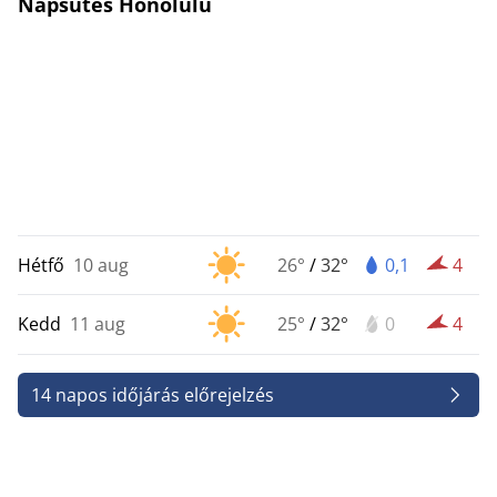
Napsütés Honolulu
Hétfő
10 aug
26°
/
32°
0,1
4
Kedd
11 aug
25°
/
32°
0
4
14 napos időjárás előrejelzés