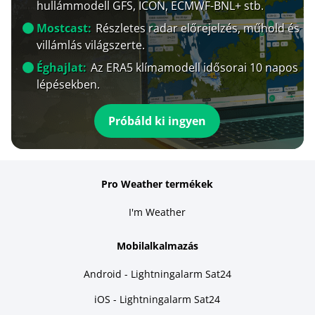
hullámmodell GFS, ICON, ECMWF-BNL+ stb.
Mostcast:
Részletes radar előrejelzés, műhold és
villámlás világszerte.
Éghajlat:
Az ERA5 klímamodell idősorai 10 napos
lépésekben.
Próbáld ki ingyen
Pro Weather termékek
I'm Weather
Mobilalkalmazás
Android - Lightningalarm Sat24
iOS - Lightningalarm Sat24