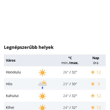
Legnépszerűbb helyek
°C
Nap
Város
min.
/
max.
óra
12
Honolulu
26°
/
32°
9
Hilo
23°
/
30°
12
Kahului
24°
/
32°
12
Kīhei
24°
/
32°