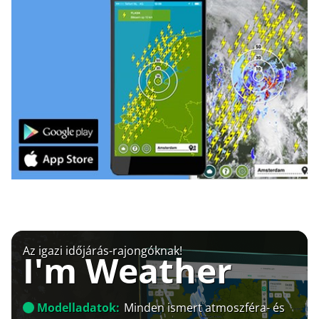
Az igazi időjárás-rajongóknak!
I'm Weather
Modelladatok:
Minden ismert atmoszféra- és