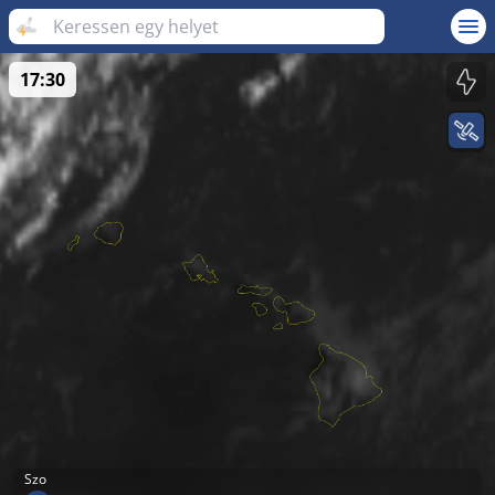
17:30
Szo