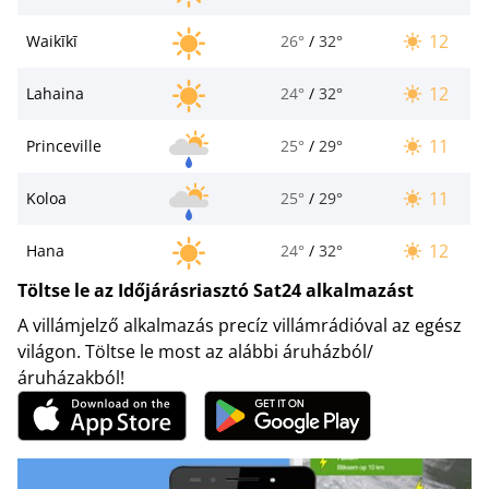
12
Waikīkī
26°
/
32°
12
Lahaina
24°
/
32°
11
Princeville
25°
/
29°
11
Koloa
25°
/
29°
12
Hana
24°
/
32°
Töltse le az Időjárásriasztó Sat24 alkalmazást
A villámjelző alkalmazás precíz villámrádióval az egész
világon. Töltse le most az alábbi áruházból/
áruházakból!