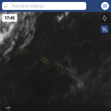
17:45
sub