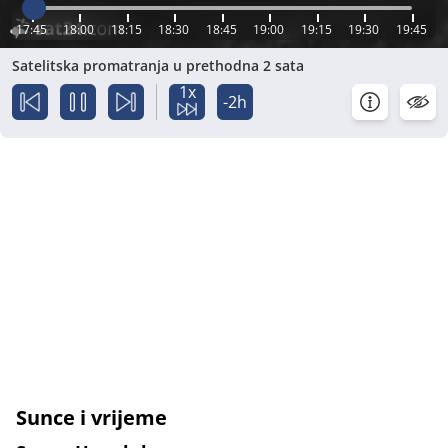
17:45
18:00
18:15
18:30
18:45
19:00
19:15
19:30
19:45
Satelitska promatranja u prethodna 2 sata
1x
-2h
Sunce i vrijeme