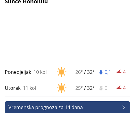
Sunce Honolulu
Ponedjeljak
10 kol
26°
/
32°
0,1
4
Utorak
11 kol
25°
/
32°
0
4
Vremenska prognoza za 14 dana