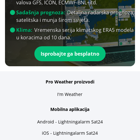
valova GFS, ICON, ECMWF-BNL+itd.
Sadašnja prognoza:
Detaljna radarska prognoza,
satelitska i munja širom svijeta.
Klima:
Vremenska serija klimatskog ERA5 modela
u koracima od 10 dana.
Isprobajte ga besplatno
Pro Weather proizvodi
I'm Weather
Mobilna aplikacija
Android - Lightningalarm Sat24
iOS - Lightningalarm Sat24