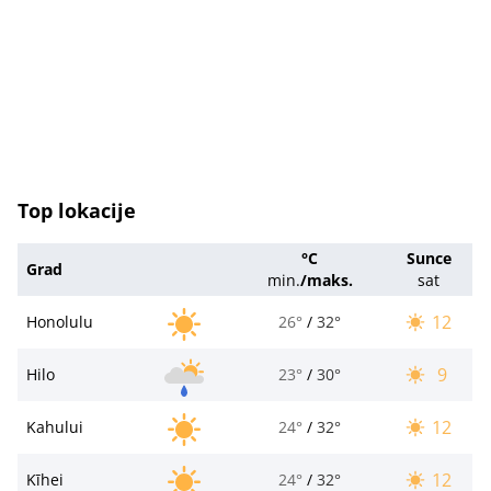
Top lokacije
°C
Sunce
Grad
min.
/
maks.
sat
12
Honolulu
26°
/
32°
9
Hilo
23°
/
30°
12
Kahului
24°
/
32°
12
Kīhei
24°
/
32°