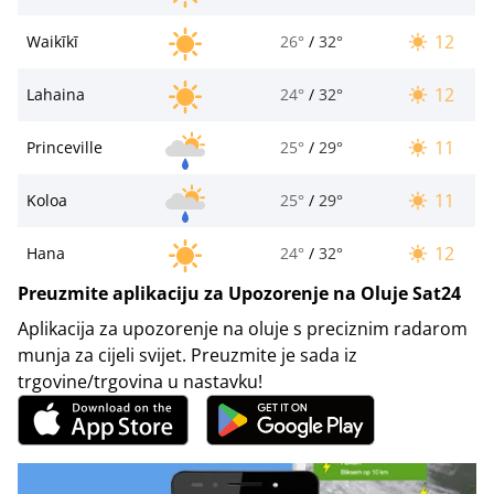
12
Waikīkī
26°
/
32°
12
Lahaina
24°
/
32°
11
Princeville
25°
/
29°
11
Koloa
25°
/
29°
12
Hana
24°
/
32°
Preuzmite aplikaciju za Upozorenje na Oluje Sat24
Aplikacija za upozorenje na oluje s preciznim radarom
munja za cijeli svijet. Preuzmite je sada iz
trgovine/trgovina u nastavku!