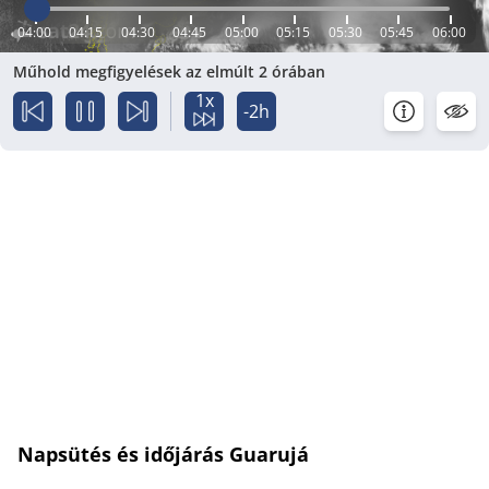
04:00
04:15
04:30
04:45
05:00
05:15
05:30
05:45
06:00
Műhold megfigyelések az elmúlt 2 órában
1x
-2h
Napsütés és időjárás Guarujá