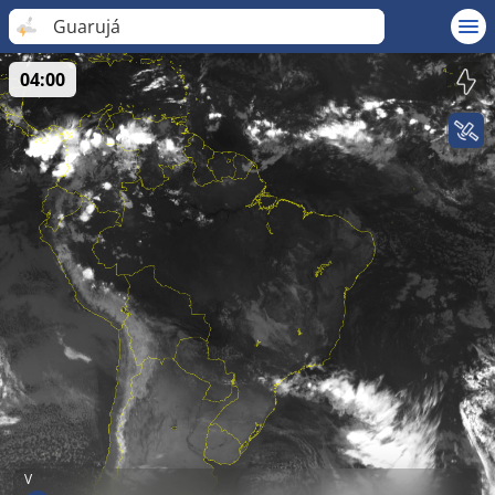
Guarujá
04:00
V