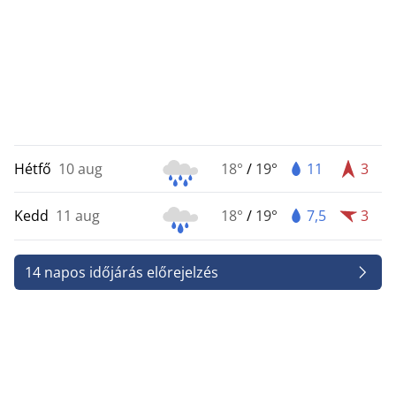
Hétfő
10 aug
18°
/
19°
11
3
Kedd
11 aug
18°
/
19°
7,5
3
14 napos időjárás előrejelzés