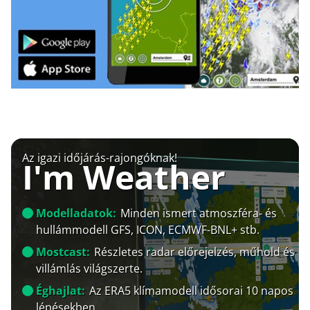
Az igazi időjárás-rajongóknak!
I'm Weather
Modelladatok:
Minden ismert atmoszféra- és
hullámmodell GFS, ICON, ECMWF-BNL+ stb.
Mostcast:
Részletes radar előrejelzés, műhold és
villámlás világszerte.
Éghajlat:
Az ERA5 klímamodell idősorai 10 napos
lépésekben.