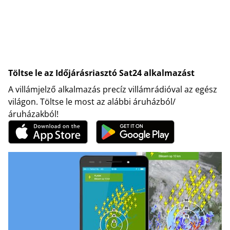
Töltse le az Időjárásriasztó Sat24 alkalmazást
A villámjelző alkalmazás precíz villámrádióval az egész
világon. Töltse le most az alábbi áruházból/
áruházakból!