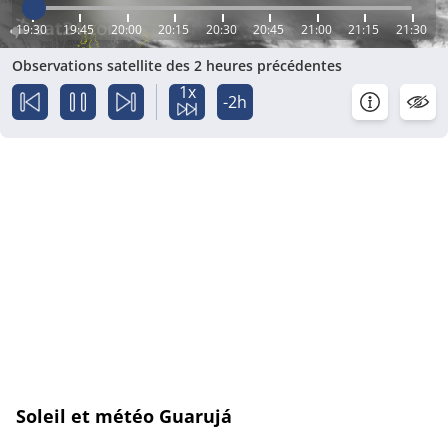
19:30
19:45
20:00
20:15
20:30
20:45
21:00
21:15
21:30
Observations satellite des 2 heures précédentes
1x
-2h
Soleil et météo Guarujá