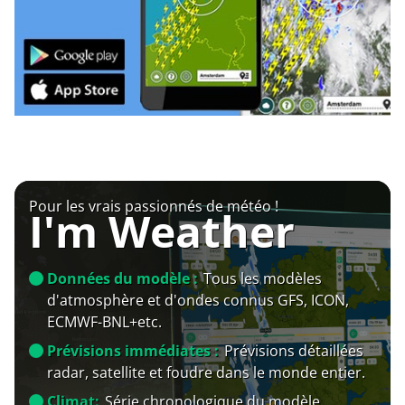
Pour les vrais passionnés de météo !
I'm Weather
Données du modèle :
Tous les modèles
d'atmosphère et d'ondes connus GFS, ICON,
ECMWF-BNL+etc.
Prévisions immédiates :
Prévisions détaillées
radar, satellite et foudre dans le monde entier.
Climat:
Série chronologique du modèle