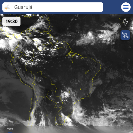
Guarujá
19:30
mer.