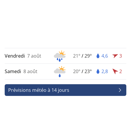
Vendredi
7 août
21°
/
29°
4,6
3
Samedi
8 août
20°
/
23°
2,8
2
Prévisions météo à 14 jours