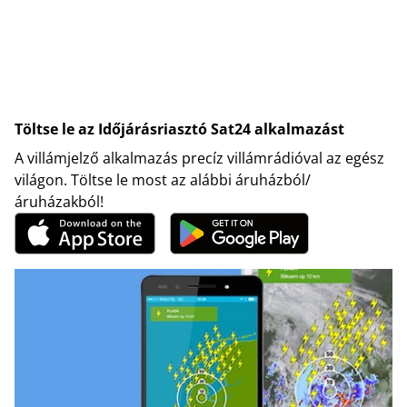
Töltse le az Időjárásriasztó Sat24 alkalmazást
A villámjelző alkalmazás precíz villámrádióval az egész
világon. Töltse le most az alábbi áruházból/
áruházakból!