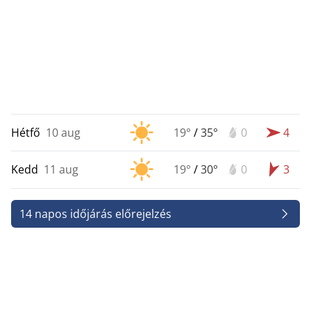
Hétfő
10 aug
19°
/
35°
0
4
Kedd
11 aug
19°
/
30°
0
3
14 napos időjárás előrejelzés