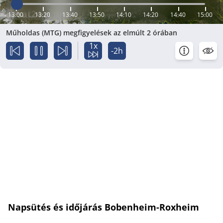
13:00
13:20
13:40
13:50
14:10
14:20
14:40
15:00
Műholdas (MTG) megfigyelések az elmúlt 2 órában
1x
-2h
Napsütés és időjárás Bobenheim-Roxheim