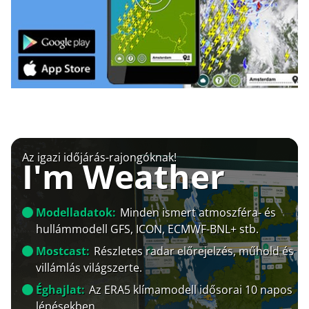
Az igazi időjárás-rajongóknak!
I'm Weather
Modelladatok:
Minden ismert atmoszféra- és
hullámmodell GFS, ICON, ECMWF-BNL+ stb.
Mostcast:
Részletes radar előrejelzés, műhold és
villámlás világszerte.
Éghajlat:
Az ERA5 klímamodell idősorai 10 napos
lépésekben.