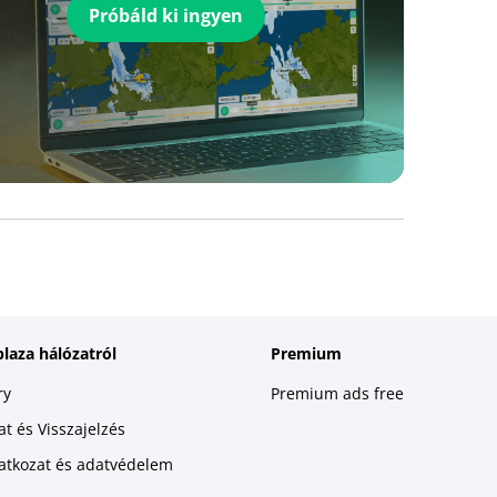
Próbáld ki ingyen
plaza hálózatról
Premium
ry
Premium ads free
t és Visszajelzés
latkozat és adatvédelem