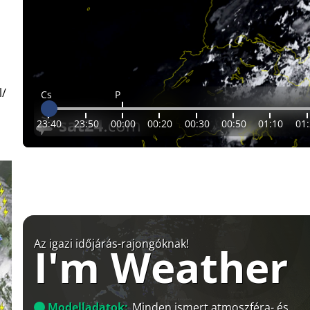
l/
Cs
P
23:40
23:50
00:00
00:20
00:30
00:50
01:10
01
Az igazi időjárás-rajongóknak!
I'm Weather
Modelladatok:
Minden ismert atmoszféra- és