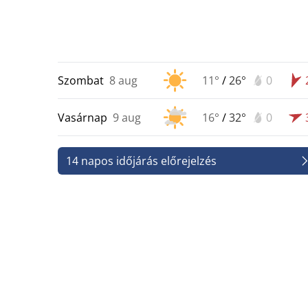
Szombat
8 aug
11°
/
26°
0
Vasárnap
9 aug
16°
/
32°
0
14 napos időjárás előrejelzés