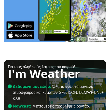
Για τους αληθινούς λάτρεις του καιρού!
I'm Weather
Δεδομένα μοντέλου:
Όλα τα γνωστά μοντέλα
ατμόσφαιρας και κυμάτων GFS, ICON, ECMWF-BNL+
κ.λπ.
Nowcast:
Λεπτομερείς προβλέψεις ραντάρ,