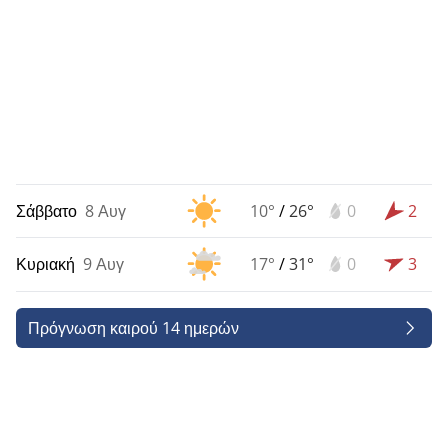
Σάββατο
8 Αυγ
10°
/
26°
0
2
Κυριακή
9 Αυγ
17°
/
31°
0
3
Πρόγνωση καιρού 14 ημερών