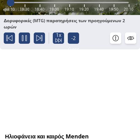
18:10
18:30
18:40
19:00
19:10
19:20
19:40
19:50
20:10
Δορυφορικές (MTG) παρατηρήσεις των προηγούμενων 2
ωρών
1x
-2
ώρες
Ηλιοφάνεια και καιρός Menden