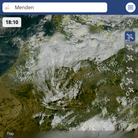
Menden
18:10
Παρ