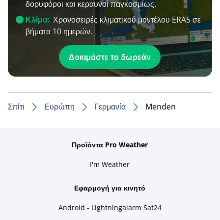
δορυφόροι και κεραυνοί παγκοσμίως.
Κλίμα:
Χρονοσειρές κλιματικού μοντέλου ERA5 σε
βήματα 10 ημερών.
Δοκιμάστε το δωρεάν
Σπίτι
Ευρώπη
Γερμανία
Menden
Προϊόντα Pro Weather
I'm Weather
Εφαρμογή για κινητό
Android - Lightningalarm Sat24