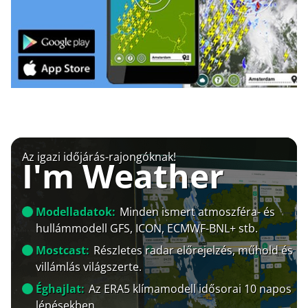
Az igazi időjárás-rajongóknak!
I'm Weather
Modelladatok:
Minden ismert atmoszféra- és
hullámmodell GFS, ICON, ECMWF-BNL+ stb.
Mostcast:
Részletes radar előrejelzés, műhold és
villámlás világszerte.
Éghajlat:
Az ERA5 klímamodell idősorai 10 napos
lépésekben.