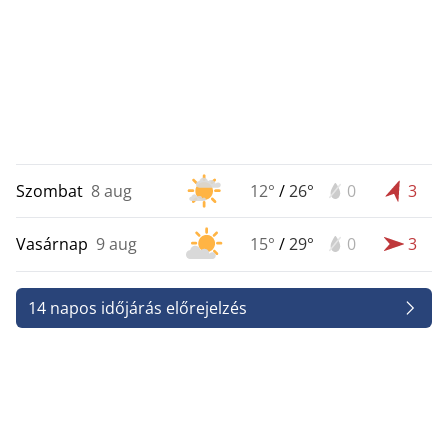
Szombat
8 aug
12°
/
26°
0
3
Vasárnap
9 aug
15°
/
29°
0
3
14 napos időjárás előrejelzés