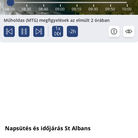
08:10
08:30
08:40
09:00
09:10
09:30
09:50
10:00
Műholdas (MTG) megfigyelések az elmúlt 2 órában
1x
-2h
Napsütés és időjárás St Albans