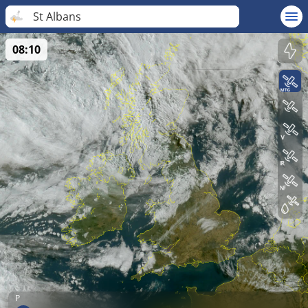
St Albans
08:10
P