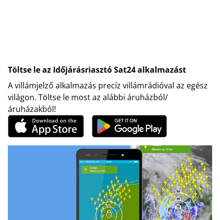
Töltse le az Időjárásriasztó Sat24 alkalmazást
A villámjelző alkalmazás precíz villámrádióval az egész
világon. Töltse le most az alábbi áruházból/
áruházakból!