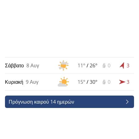
Σάββατο
8 Αυγ
11°
/
26°
0
3
Κυριακή
9 Αυγ
15°
/
30°
0
3
Πρόγνωση καιρού 14 ημερών