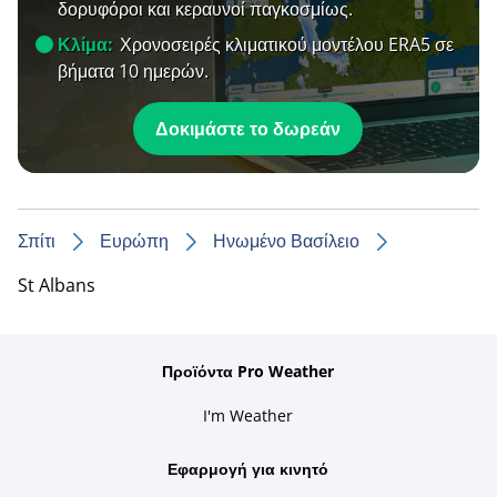
δορυφόροι και κεραυνοί παγκοσμίως.
Κλίμα:
Χρονοσειρές κλιματικού μοντέλου ERA5 σε
βήματα 10 ημερών.
Δοκιμάστε το δωρεάν
Σπίτι
Ευρώπη
Ηνωμένο Βασίλειο
St Albans
Προϊόντα Pro Weather
I'm Weather
Εφαρμογή για κινητό