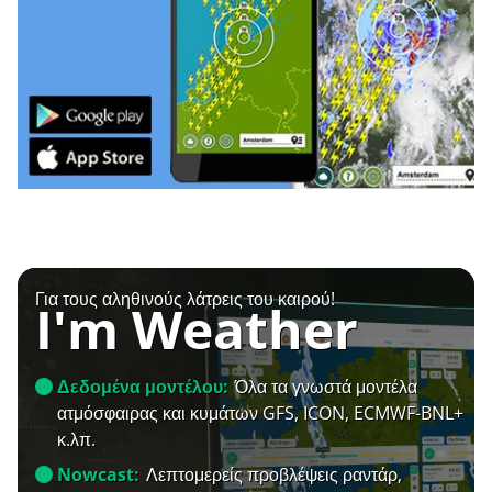
Για τους αληθινούς λάτρεις του καιρού!
I'm Weather
Δεδομένα μοντέλου:
Όλα τα γνωστά μοντέλα
ατμόσφαιρας και κυμάτων GFS, ICON, ECMWF-BNL+
κ.λπ.
Nowcast:
Λεπτομερείς προβλέψεις ραντάρ,