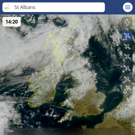
St Albans
14:20
Παρ