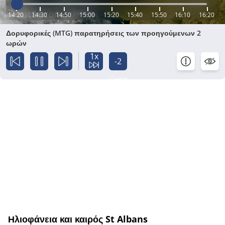
14:20
14:30
14:50
15:00
15:20
15:40
15:50
16:10
16:20
Δορυφορικές (MTG) παρατηρήσεις των προηγούμενων 2
ωρών
1x
-2
ώρες
Ηλιοφάνεια και καιρός St Albans