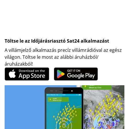
Töltse le az Időjárásriasztó Sat24 alkalmazást
A villámjelző alkalmazás precíz villámrádióval az egész
világon. Töltse le most az alábbi áruházból/
áruházakból!