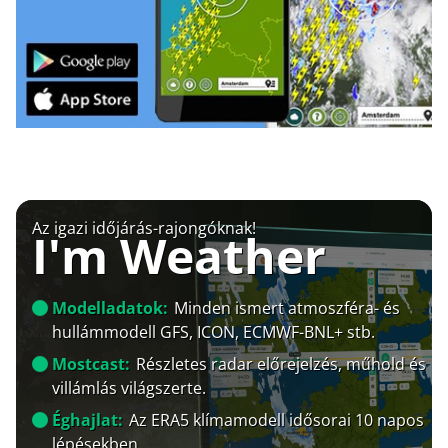
Az igazi időjárás-rajongóknak!
I'm Weather
Modelladatok:
Minden ismert atmoszféra- és
hullámmodell GFS, ICON, ECMWF-BNL+ stb.
Mostcast:
Részletes radar előrejelzés, műhold és
villámlás világszerte.
Éghajlat:
Az ERA5 klímamodell idősorai 10 napos
lépésekben.