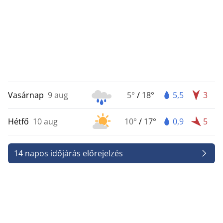
Vasárnap
9 aug
5°
/
18°
5,5
3
Hétfő
10 aug
10°
/
17°
0,9
5
14 napos időjárás előrejelzés