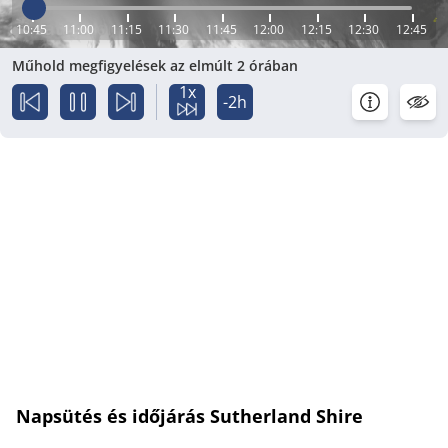
10:45
11:00
11:15
11:30
11:45
12:00
12:15
12:30
12:45
Műhold megfigyelések az elmúlt 2 órában
1x
-2h
Napsütés és időjárás Sutherland Shire