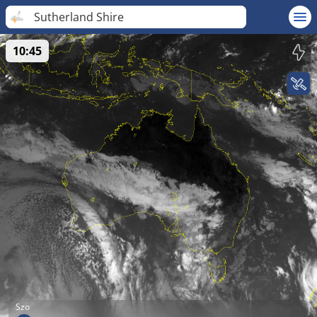
Sutherland Shire
10:45
Szo