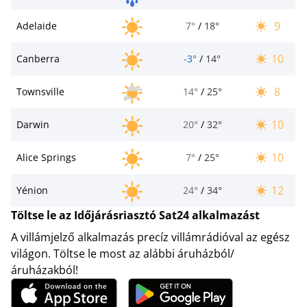
9
Adelaide
7°
/
18°
10
Canberra
-3°
/
14°
8
Townsville
14°
/
25°
10
Darwin
20°
/
32°
10
Alice Springs
7°
/
25°
12
Yénion
24°
/
34°
Töltse le az Időjárásriasztó Sat24 alkalmazást
A villámjelző alkalmazás precíz villámrádióval az egész
világon. Töltse le most az alábbi áruházból/
áruházakból!