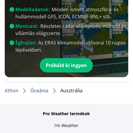
Modelladatok:
Minden ismert atmoszféra- és
hullámmodell GFS, ICON, ECMWF-BNL+ stb.
Mostcast:
Részletes radar előrejelzés, műhold és
villámlás világszerte.
Éghajlat:
Az ERA5 klímamodell idősorai 10 napos
lépésekben.
Próbáld ki ingyen
itthon
Óceánia
Ausztrália
Pro Weather termékek
I'm Weather