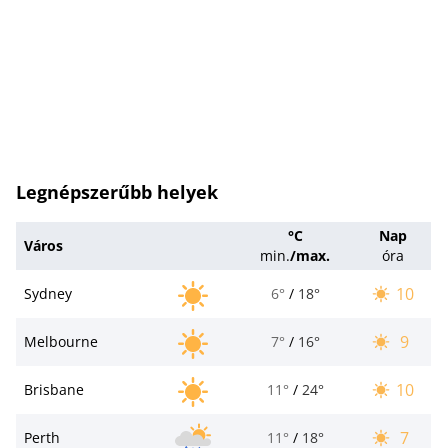
Legnépszerűbb helyek
°C
Nap
Város
min.
/
max.
óra
10
Sydney
6°
/
18°
9
Melbourne
7°
/
16°
10
Brisbane
11°
/
24°
7
Perth
11°
/
18°