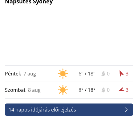
Napsütés Sydney
Péntek
7 aug
6°
/
18°
0
3
Szombat
8 aug
8°
/
18°
0
3
14 napos időjárás előrejelzés