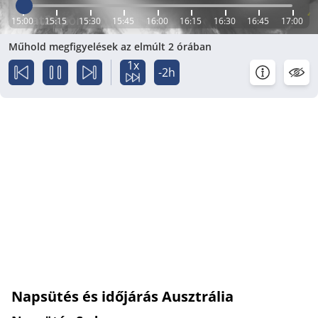
15:00
15:15
15:30
15:45
16:00
16:15
16:30
16:45
17:00
Műhold megfigyelések az elmúlt 2 órában
1x
-2h
Napsütés és időjárás Ausztrália