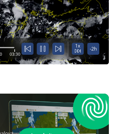
1x
-2h
0
03:30
valova