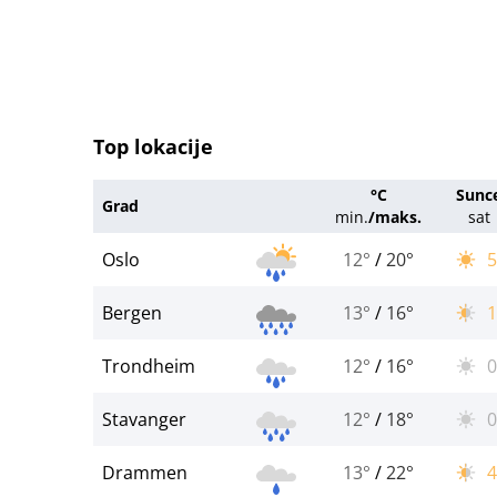
Top lokacije
°C
Sunc
Grad
min.
/
maks.
sat
Oslo
12°
/
20°
5
Bergen
13°
/
16°
1
Trondheim
12°
/
16°
0
Stavanger
12°
/
18°
0
Drammen
13°
/
22°
4