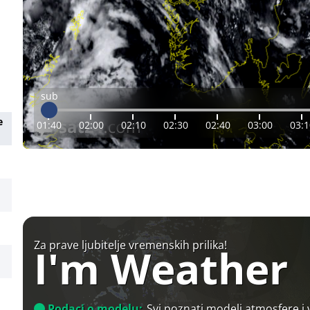
sub
e
01:40
02:00
02:10
02:30
02:40
03:00
03:1
Za prave ljubitelje vremenskih prilika!
I'm Weather
Podaci o modelu:
Svi poznati modeli atmosfere i 