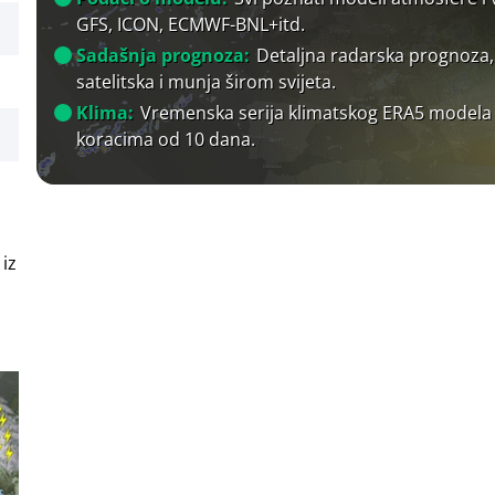
GFS, ICON, ECMWF-BNL+itd.
Sadašnja prognoza:
Detaljna radarska prognoza,
satelitska i munja širom svijeta.
Klima:
Vremenska serija klimatskog ERA5 modela
koracima od 10 dana.
 iz