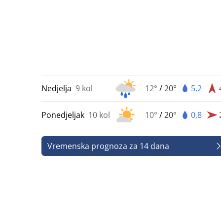
Nedjelja
9 kol
12°
/
20°
5,2
Ponedjeljak
10 kol
10°
/
20°
0,8
Vremenska prognoza za 14 dana