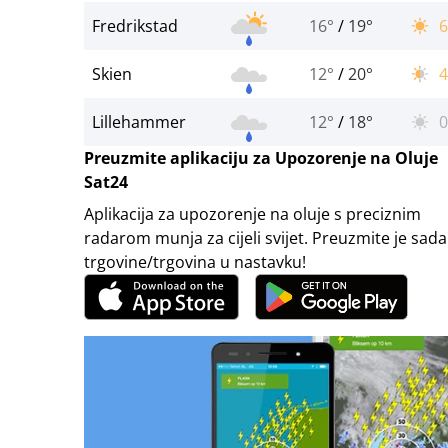
Fredrikstad
16°
/
19°
6
Skien
12°
/
20°
4
Lillehammer
12°
/
18°
0
Preuzmite aplikaciju za Upozorenje na Oluje
Sat24
Aplikacija za upozorenje na oluje s preciznim
radarom munja za cijeli svijet. Preuzmite je sada
trgovine/trgovina u nastavku!