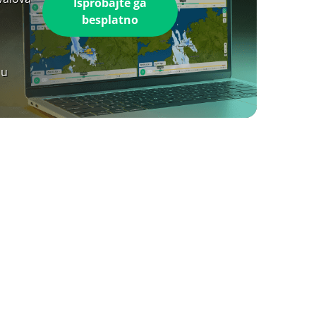
Isprobajte ga
besplatno
 u