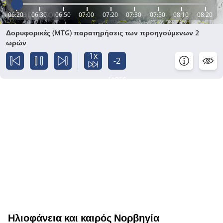
06:20
06:30
06:50
07:00
07:20
07:30
07:50
08:10
08:20
Δορυφορικές (MTG) παρατηρήσεις των προηγούμενων 2
ωρών
1x
-2
ώρες
Ηλιοφάνεια και καιρός Νορβηγία