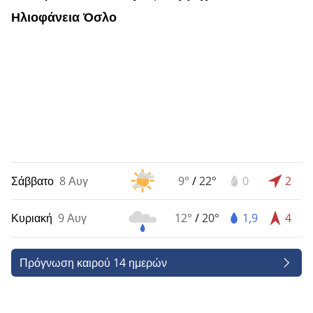
Ηλιοφάνεια Όσλο
Σάββατο
8 Αυγ
9°
/
22°
0
2
Κυριακή
9 Αυγ
12°
/
20°
1,9
4
Πρόγνωση καιρού 14 ημερών