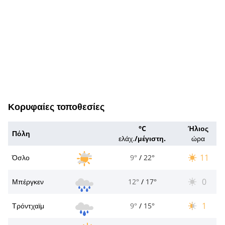
Κορυφαίες τοποθεσίες
°C
Ήλιος
Πόλη
ελάχ.
/
μέγιστη.
ώρα
11
Όσλο
9°
/
22°
0
Μπέργκεν
12°
/
17°
1
Τρόντχαϊμ
9°
/
15°