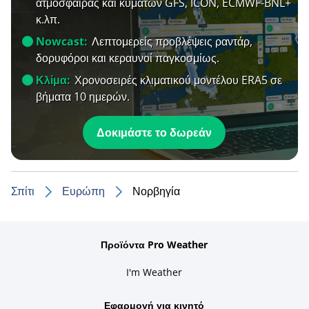
ατμόσφαιρας και κυμάτων GFS, ICON, ECMWF-BNL+
κ.λπ.
Nowcast:
Λεπτομερείς προβλέψεις ραντάρ,
δορυφόροι και κεραυνοί παγκοσμίως.
Κλίμα:
Χρονοσειρές κλιματικού μοντέλου ERA5 σε
βήματα 10 ημερών.
Δοκιμάστε το δωρεάν
Σπίτι
Ευρώπη
Νορβηγία
Προϊόντα Pro Weather
I'm Weather
Εφαρμογή για κινητό