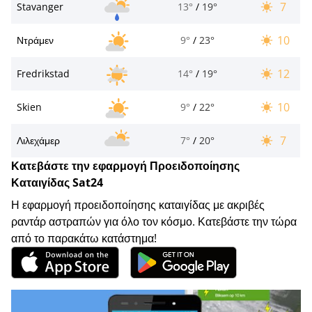
7
Stavanger
13°
/
19°
10
Ντράμεν
9°
/
23°
12
Fredrikstad
14°
/
19°
10
Skien
9°
/
22°
7
Λιλεχάμερ
7°
/
20°
Κατεβάστε την εφαρμογή Προειδοποίησης
Καταιγίδας Sat24
Η εφαρμογή προειδοποίησης καταιγίδας με ακριβές
ραντάρ αστραπών για όλο τον κόσμο. Κατεβάστε την τώρα
από το παρακάτω κατάστημα!