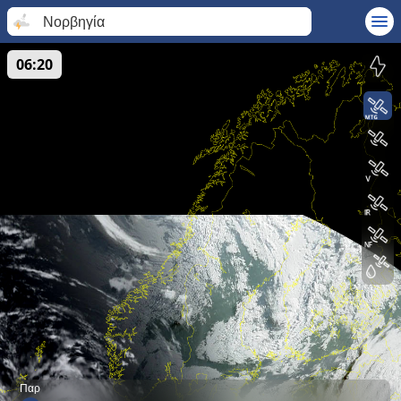
Νορβηγία
06:20
Παρ