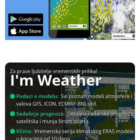
Za prave ljubitelje vremenskih prilika!
I'm Weather
Podaci o modelu:
Svi poznati modeli atmosfere i
valova GFS, ICON, ECMWF-BNL+itd.
Sadašnja prognoza:
Detaljna radarska prognoza,
satelitska i munja širom svijeta.
Klima:
Vremenska serija klimatskog ERA5 modela
u koracima od 10 dana.