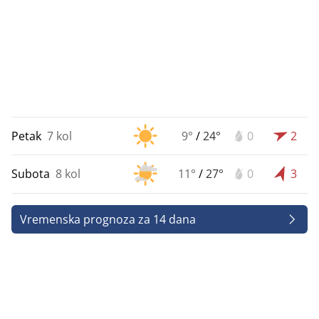
Petak
7 kol
9°
/
24°
0
2
Subota
8 kol
11°
/
27°
0
3
Vremenska prognoza za 14 dana