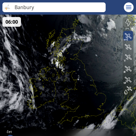
Banbury
06:00
čet