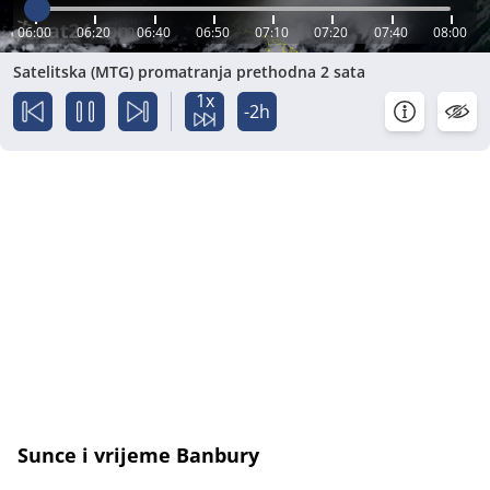
06:00
06:20
06:40
06:50
07:10
07:20
07:40
08:00
Satelitska (MTG) promatranja prethodna 2 sata
1x
-2h
Sunce i vrijeme Banbury