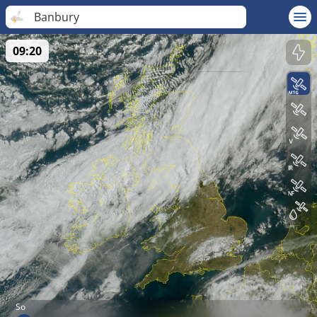
Banbury
09:20
So