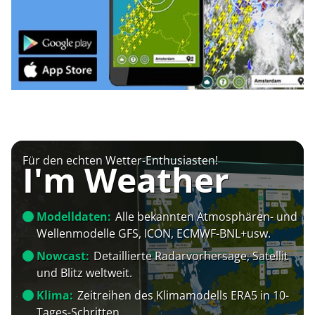
Für den echten Wetter-Enthusiasten!
I'm Weather
Modelldaten:
Alle bekannten Atmosphären- und
Wellenmodelle GFS, ICON, ECMWF-BNL+usw.
Nowcast:
Detaillierte Radarvorhersage, Satellit
und Blitz weltweit.
Klima:
Zeitreihen des Klimamodells ERA5 in 10-
Tages-Schritten.