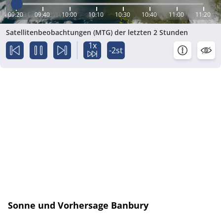
09:20
09:40
10:00
10:10
10:30
10:40
11:00
11:20
Satellitenbeobachtungen (MTG) der letzten 2 Stunden
1x
-2st
Sonne und Vorhersage Banbury