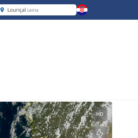
Louriçal
Leiria