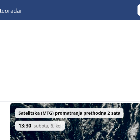
eoradar
Satelitska (MTG) promatranja prethodna 2 sata
13:30
subota, 8. kol