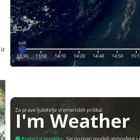
sub
 iz
13:30
13:50
14:10
14:20
14:40
14:50
15:1
Za prave ljubitelje vremenskih prilika!
I'm Weather
Podaci o modelu:
Svi poznati modeli atmosfere i 