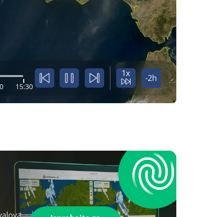
1x
-2h
0
15:30
valova