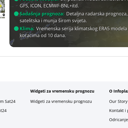
GFS, ICON, ECMWF-BNL+itd.
Sadašnja prognoza:
Detaljna radarska prognoza,
satelitska i munja širom svijeta.
Klima:
Vremenska serija klimatskog ERA5 modela
koracima od 10 dana.
Widgeti za vremensku prognozu
O Infopla
rm Sat24
Widgeti za vremensku prognozu
Our Story
at24
Kontakt i
Odricanje