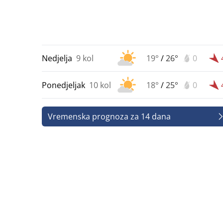
Nedjelja
9 kol
19°
/
26°
0
Ponedjeljak
10 kol
18°
/
25°
0
Vremenska prognoza za 14 dana