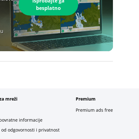
Isprobajte ga
besplatno
 u
za mreži
Premium
Premium ads free
 povratne informacije
 od odgovornosti i privatnost