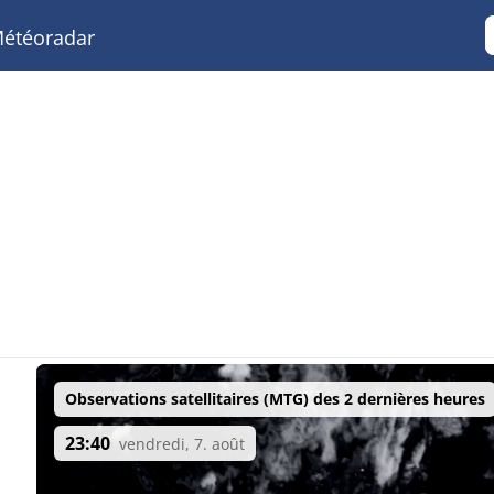
étéoradar
Observations satellitaires (MTG) des 2 dernières heures
23:40
vendredi, 7. août