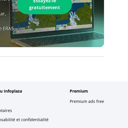
Essayez-le
gratuitement
ar,
e ERA5
u Infoplaza
Premium
Premium ads free
taires
abilité et confidentialité