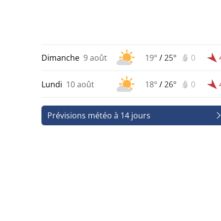
Dimanche
9 août
19°
/
25°
0
Lundi
10 août
18°
/
26°
0
Prévisions météo à 14 jours