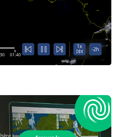
1x
-2h
:30
01:40
phère