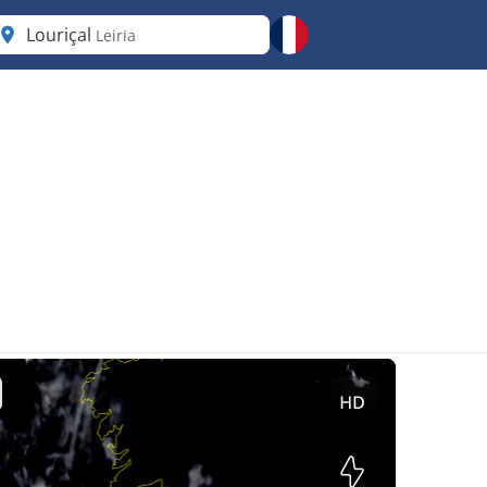
Louriçal
Leiria