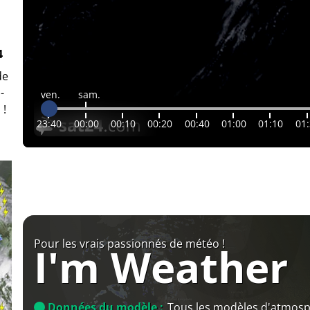
4
de
-
ven.
sam.
 !
23:40
00:00
00:10
00:20
00:40
01:00
01:10
01
Pour les vrais passionnés de météo !
I'm Weather
Données du modèle :
Tous les modèles d'atmos