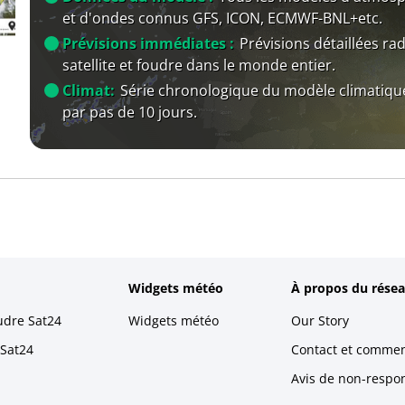
et d'ondes connus GFS, ICON, ECMWF-BNL+etc.
Prévisions immédiates :
Prévisions détaillées rad
satellite et foudre dans le monde entier.
Climat:
Série chronologique du modèle climatiqu
par pas de 10 jours.
Widgets météo
À propos du résea
udre Sat24
Widgets météo
Our Story
 Sat24
Contact et commen
Avis de non-respons