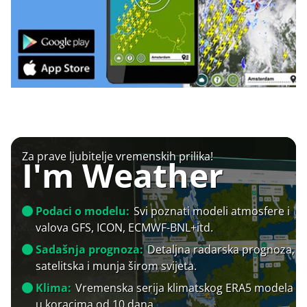
Za prave ljubitelje vremenskih prilika!
I'm Weather
Podaci o modelu:
Svi poznati modeli atmosfere i
valova GFS, ICON, ECMWF-BNL+itd.
Sadašnja prognoza:
Detaljna radarska prognoza,
satelitska i munja širom svijeta.
Klima:
Vremenska serija klimatskog ERA5 modela
u koracima od 10 dana.