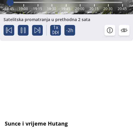
18:45
19:00
19:15
19:30
19:45
20:00
20:15
20:30
20:45
Satelitska promatranja u prethodna 2 sata
1x
-2h
Sunce i vrijeme Hutang