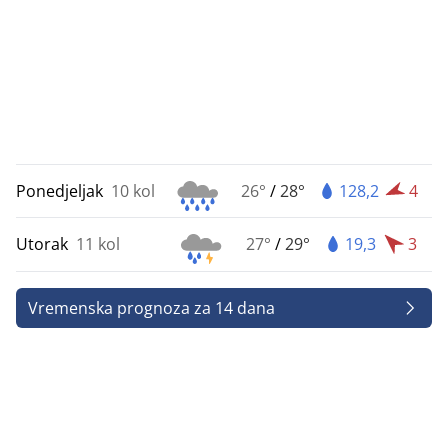
Ponedjeljak
10 kol
26°
/
28°
128,2
4
Utorak
11 kol
27°
/
29°
19,3
3
Vremenska prognoza za 14 dana