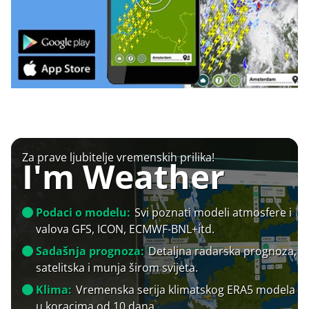
Za prave ljubitelje vremenskih prilika!
I'm Weather
Podaci o modelu:
Svi poznati modeli atmosfere i
valova GFS, ICON, ECMWF-BNL+itd.
Sadašnja prognoza:
Detaljna radarska prognoza,
satelitska i munja širom svijeta.
Klima:
Vremenska serija klimatskog ERA5 modela
u koracima od 10 dana.