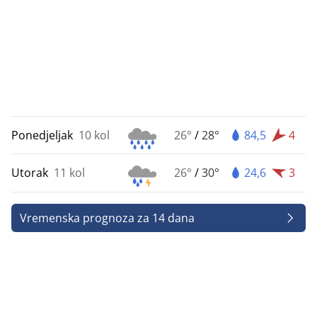
Ponedjeljak
10 kol
26°
/
28°
84,5
4
Utorak
11 kol
26°
/
30°
24,6
3
Vremenska prognoza za 14 dana