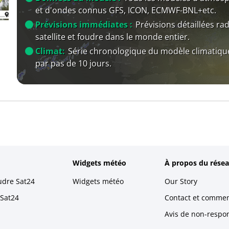
et d'ondes connus GFS, ICON, ECMWF-BNL+etc.
Prévisions immédiates :
Prévisions détaillées rad
satellite et foudre dans le monde entier.
Climat:
Série chronologique du modèle climatiqu
par pas de 10 jours.
Widgets météo
À propos du résea
udre Sat24
Widgets météo
Our Story
 Sat24
Contact et commen
Avis de non-respons