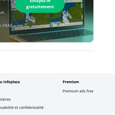
Essayez-le
gratuitement
ar,
e ERA5
u Infoplaza
Premium
Premium ads free
taires
abilité et confidentialité