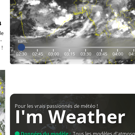
4
de
-
sam.
 !
02:30
02:45
03:00
03:15
03:30
03:45
04:00
04
Pour les vrais passionnés de météo !
I'm Weather
Données du modèle :
Tous les modèles d'atmos