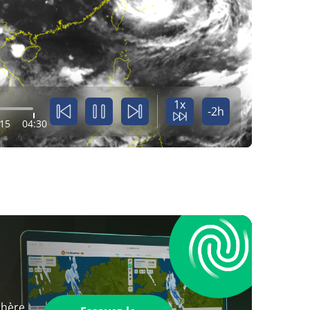
1x
-2h
:15
04:30
phère