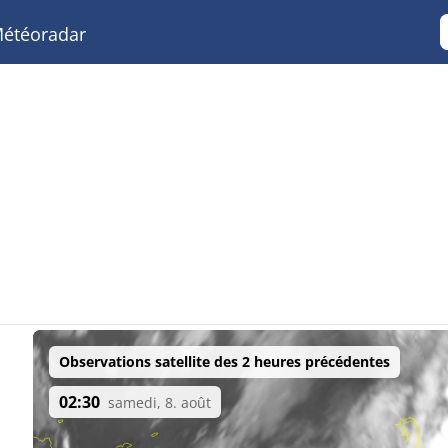
étéoradar
Observations satellite des 2 heures précédentes
02:30
samedi, 8. août