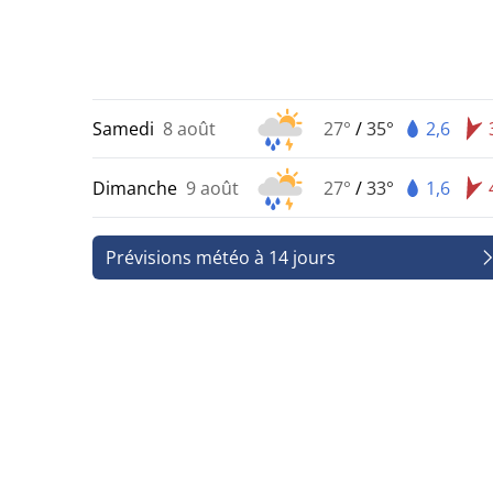
Samedi
8 août
27°
/
35°
2,6
Dimanche
9 août
27°
/
33°
1,6
Prévisions météo à 14 jours