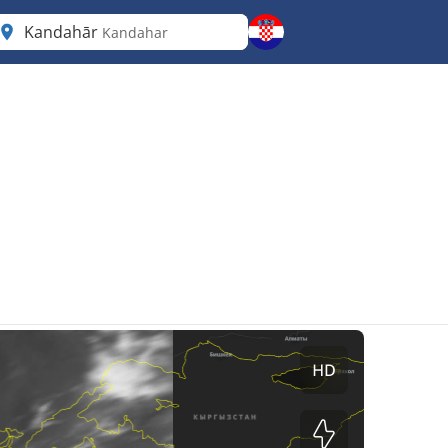
Kandahār
Kandahar