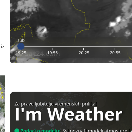
sub
 iz
19:25
19:55
20:25
20:55
Za prave ljubitelje vremenskih prilika!
I'm Weather
Podaci o modelu:
Svi poznati modeli atmosfere i 