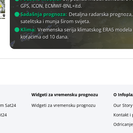
GFS, ICON, ECMWF-BNL+itd.
Sadašnja prognoza:
Detaljna radarska prognoza,
satelitska i munja širom svijeta.
Klima:
Vremenska serija klimatskog ERA5 modela
koracima od 10 dana.
Widgeti za vremensku prognozu
O Infopla
rm Sat24
Widgeti za vremensku prognozu
Our Story
at24
Kontakt i
Odricanje