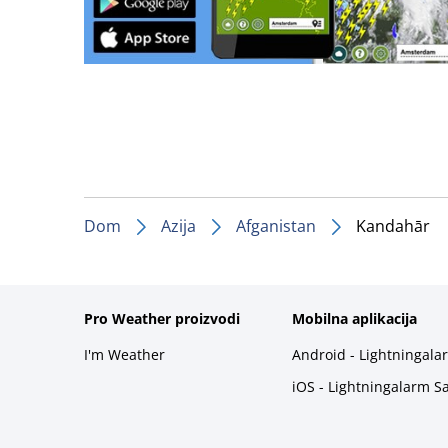
Dom
Azija
Afganistan
Kandahār
Pro Weather proizvodi
Mobilna aplikacija
I'm Weather
Android - Lightningala
iOS - Lightningalarm S