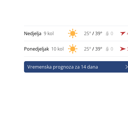
Nedjelja
9 kol
25°
/
39°
0
Ponedjeljak
10 kol
25°
/
39°
0
Vremenska prognoza za 14 dana