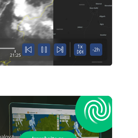
1x
-2h
21:25
valova