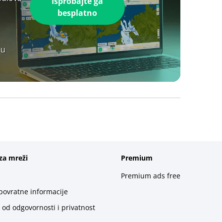
Isprobajte ga
besplatno
 u
za mreži
Premium
Premium ads free
 povratne informacije
 od odgovornosti i privatnost