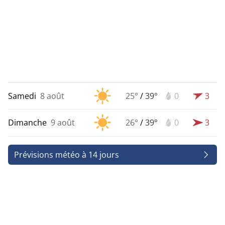
Samedi
8 août
25°
/
39°
0
3
Dimanche
9 août
26°
/
39°
0
3
Prévisions météo à 14 jours