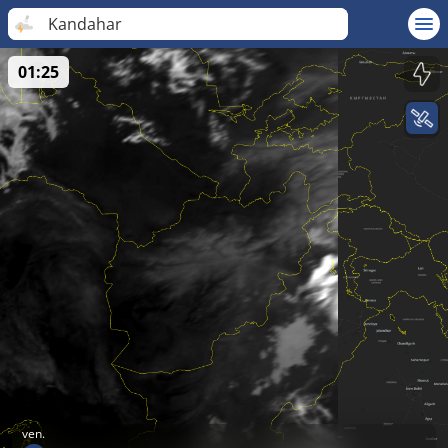
Kandahar
01:25
ven.