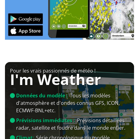
Pour les vrais passionnés de météo !
I'm Weather
Données du modèle :
Tous les modèles
d'atmosphère et d'ondes connus GFS, ICON,
ECMWF-BNL+etc.
Prévisions immédiates :
Prévisions détaillées
radar, satellite et foudre dans le monde entier.
Climat:
Série chronologique du modèle