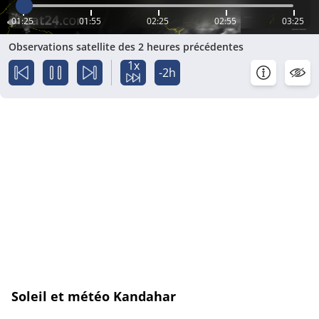
01:25
01:55
02:25
02:55
03:25
Observations satellite des 2 heures précédentes
1x
-2h
Soleil et météo Kandahar