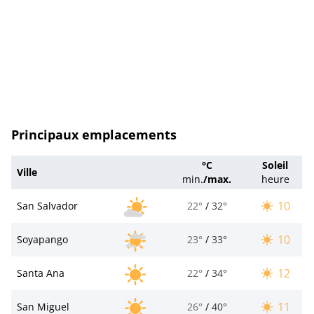
Principaux emplacements
°C
Soleil
Ville
min.
/
max.
heure
10
San Salvador
22°
/
32°
10
Soyapango
23°
/
33°
12
Santa Ana
22°
/
34°
11
San Miguel
26°
/
40°