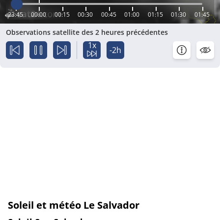
23:45
00:00
00:15
00:30
00:45
01:00
01:15
01:30
01:45
Observations satellite des 2 heures précédentes
1x
-2h
Soleil et météo Le Salvador