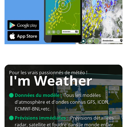
Pour les vrais passionnés de météo !
I'm Weather
Données du modèle :
Tous les modèles
d'atmosphère et d'ondes connus GFS, ICON,
ECMWF-BNL+etc.
Prévisions immédiates :
Prévisions détaillées
radar, satellite et foudre dans le monde entier.