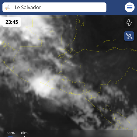
Le Salvador
23:45
sam.
dim.