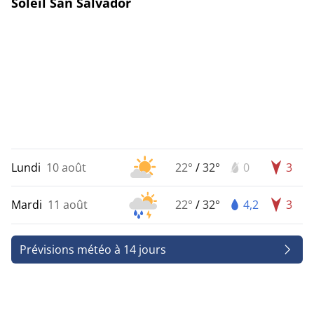
Soleil San Salvador
Lundi
10 août
22°
/
32°
0
3
Mardi
11 août
22°
/
32°
4,2
3
Prévisions météo à 14 jours