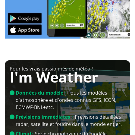
Pour les vrais passionnés de météo !
I'm Weather
Données du modèle :
Tous les modèles
d'atmosphère et d'ondes connus GFS, ICON,
ECMWF-BNL+etc.
Prévisions immédiates :
Prévisions détaillées
radar, satellite et foudre dans le monde entier.
Climat:
Série chronologique du modèle