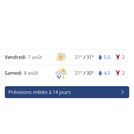
Vendredi
7 août
21°
/
31°
0,5
2
Samedi
8 août
21°
/
30°
4,5
2
Prévisions météo à 14 jours