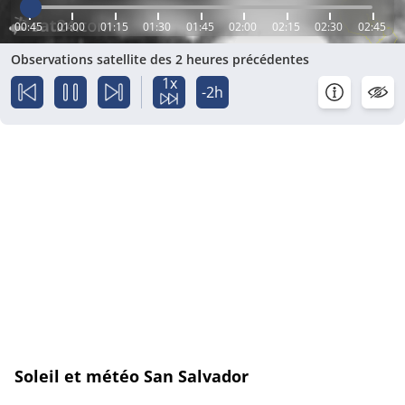
00:45
01:00
01:15
01:30
01:45
02:00
02:15
02:30
02:45
Observations satellite des 2 heures précédentes
1x
-2h
Soleil et météo San Salvador