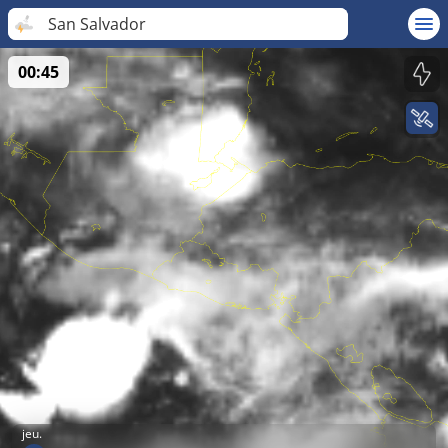
San Salvador
00:45
jeu.