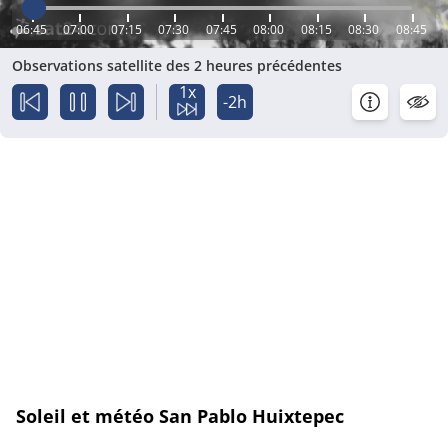
06:45
07:00
07:15
07:30
07:45
08:00
08:15
08:30
08:45
Observations satellite des 2 heures précédentes
1x
-2h
Soleil et météo San Pablo Huixtepec