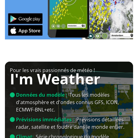
Pour les vrais passionnés de météo !
I'm Weather
Données du modèle :
Tous les modèles
d'atmosphère et d'ondes connus GFS, ICON,
ECMWF-BNL+etc.
Prévisions immédiates :
Prévisions détaillées
radar, satellite et foudre dans le monde entier.
Climat:
Série chronologique du modèle