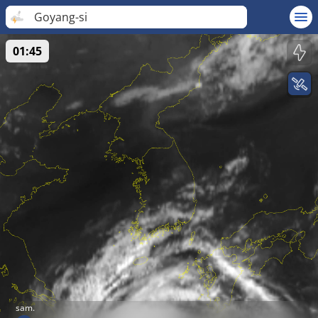
Goyang-si
01:45
sam.