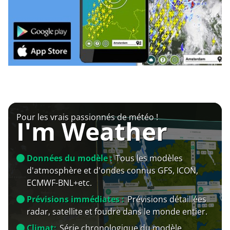
Pour les vrais passionnés de météo !
I'm Weather
Données du modèle :
Tous les modèles
d'atmosphère et d'ondes connus GFS, ICON,
ECMWF-BNL+etc.
Prévisions immédiates :
Prévisions détaillées
radar, satellite et foudre dans le monde entier.
Climat:
Série chronologique du modèle