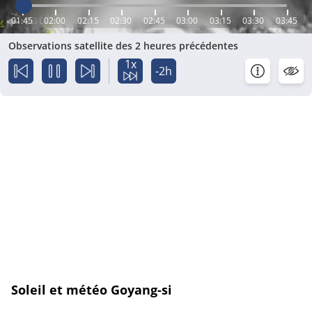
01:45
02:00
02:15
02:30
02:45
03:00
03:15
03:30
03:45
Observations satellite des 2 heures précédentes
1x
-2h
Soleil et météo Goyang-si