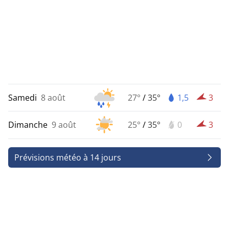
Samedi
8 août
27°
/
35°
1,5
3
Dimanche
9 août
25°
/
35°
0
3
Prévisions météo à 14 jours