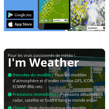
Pour les vrais passionnés de météo !
I'm Weather
Données du modèle :
Tous les modèles
d'atmosphère et d'ondes connus GFS, ICON,
ECMWF-BNL+etc.
Prévisions immédiates :
Prévisions détaillées
radar, satellite et foudre dans le monde entier.
Climat:
Série chronologique du modèle