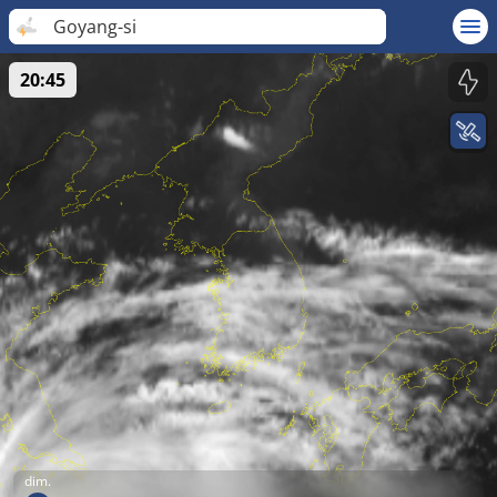
Goyang-si
20:45
dim.