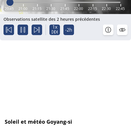
20:45
21:00
21:15
21:30
21:45
22:00
22:15
22:30
22:45
Observations satellite des 2 heures précédentes
1x
-2h
Soleil et météo Goyang-si