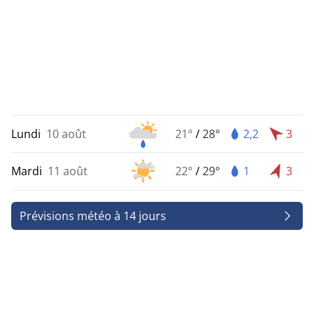
Lundi
10 août
21°
/
28°
2,2
3
Mardi
11 août
22°
/
29°
1
3
Prévisions météo à 14 jours