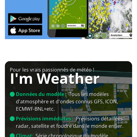
Pour les vrais passionnés de météo !
I'm Weather
Données du modèle :
Tous les modèles
d'atmosphère et d'ondes connus GFS, ICON,
ECMWF-BNL+etc.
Prévisions immédiates :
Prévisions détaillées
radar, satellite et foudre dans le monde entier.
Climat:
Série chronologique du modèle