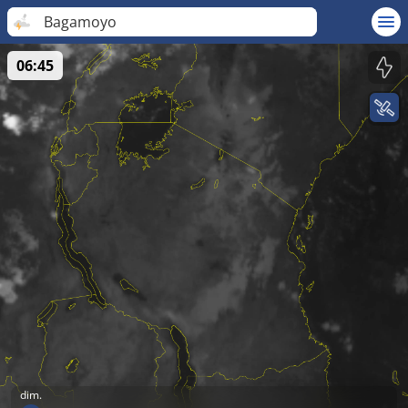
Bagamoyo
06:45
dim.