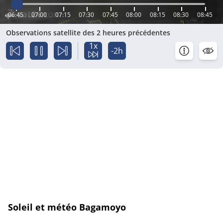
06:45
07:00
07:15
07:30
07:45
08:00
08:15
08:30
08:45
Observations satellite des 2 heures précédentes
1x
-2h
Soleil et météo Bagamoyo