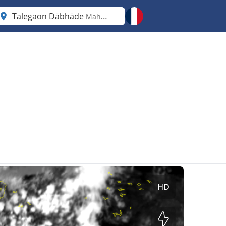
Talegaon Dābhāde
Maharashtra