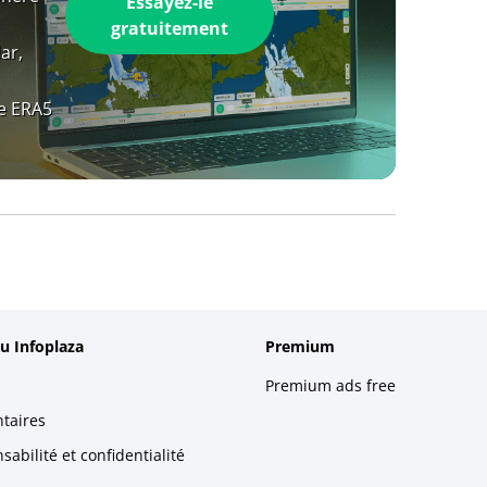
Essayez-le
gratuitement
ar,
e ERA5
u Infoplaza
Premium
Premium ads free
taires
abilité et confidentialité