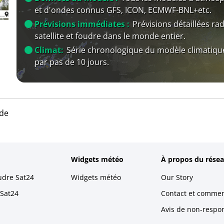
et d'ondes connus GFS, ICON, ECMWF-BNL+etc.
Prévisions immédiates :
Prévisions détaillées rad
satellite et foudre dans le monde entier.
Climat:
Série chronologique du modèle climatiqu
par pas de 10 jours.
de
Widgets météo
À propos du résea
udre Sat24
Widgets météo
Our Story
 Sat24
Contact et commen
Avis de non-respons