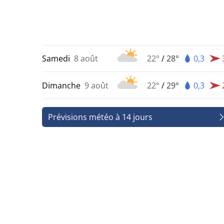
Samedi
8 août
22°
/
28°
0,3
Dimanche
9 août
22°
/
29°
0,3
Prévisions météo à 14 jours