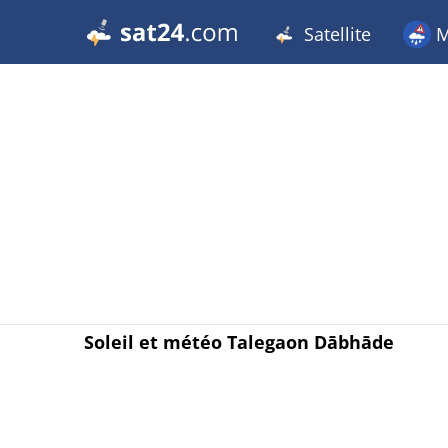
Satellite
M
Soleil et météo Talegaon Dābhāde