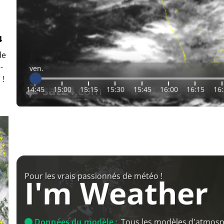
4
de
-
ven.
 !
14:45
15:00
15:15
15:30
15:45
16:00
16:15
16
Pour les vrais passionnés de météo !
I'm Weather
Données du modèle :
Tous les modèles d'atmos