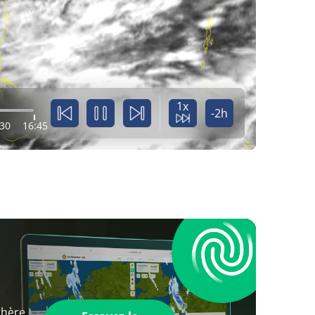
1x
-2h
:30
16:45
phère