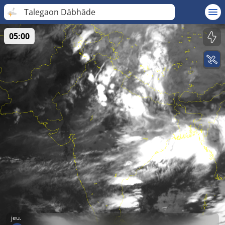
Talegaon Dābhāde
05:00
jeu.