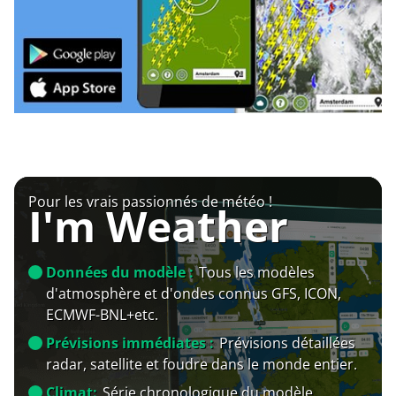
Pour les vrais passionnés de météo !
I'm Weather
Données du modèle :
Tous les modèles
d'atmosphère et d'ondes connus GFS, ICON,
ECMWF-BNL+etc.
Prévisions immédiates :
Prévisions détaillées
radar, satellite et foudre dans le monde entier.
Climat:
Série chronologique du modèle