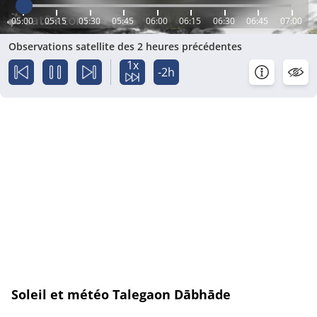
05:00
05:15
05:30
05:45
06:00
06:15
06:30
06:45
07:00
Observations satellite des 2 heures précédentes
1x
-2h
Soleil et météo Talegaon Dābhāde