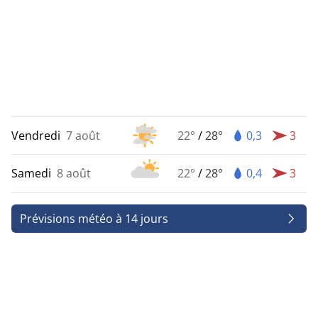
Vendredi
7 août
22°
/
28°
0,3
3
Samedi
8 août
22°
/
28°
0,4
3
Prévisions météo à 14 jours