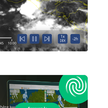
1x
-2h
:45
10:00
phère