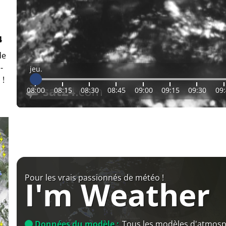
4
de
-
jeu.
 !
08:00
08:15
08:30
08:45
09:00
09:15
09:30
09
Pour les vrais passionnés de météo !
I'm Weather
Données du modèle :
Tous les modèles d'atmos