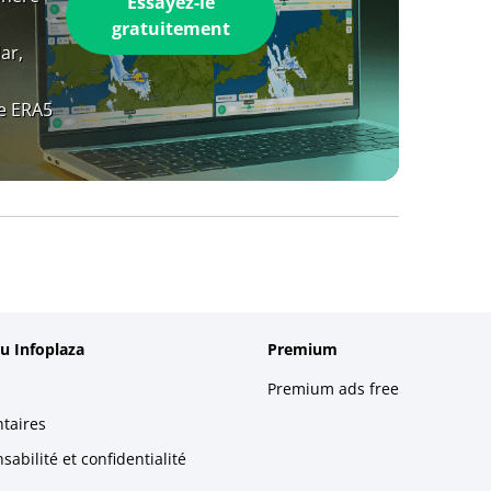
Essayez-le
gratuitement
ar,
e ERA5
u Infoplaza
Premium
Premium ads free
taires
abilité et confidentialité