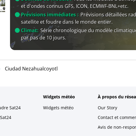
et d'ondes connus GFS, ICON, ECMWF-BNL+etc.
Prévisions immédiates :
Prévisions détaillées rad
satellite et foudre dans le monde entier.
Climat:
Série chronologique du modèle climatiqu
par pas de 10 jours.
Ciudad Nezahualcoyotl
Widgets météo
À propos du résea
udre Sat24
Widgets météo
Our Story
 Sat24
Contact et commen
Avis de non-respons