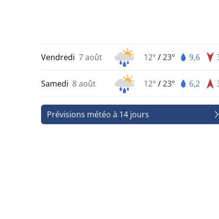
Vendredi
7 août
12°
/
23°
9,6
Samedi
8 août
12°
/
23°
6,2
Prévisions météo à 14 jours