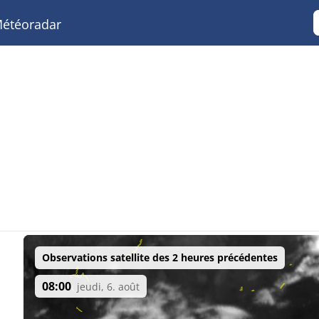
étéoradar
Observations satellite des 2 heures précédentes
08:00
jeudi, 6. août