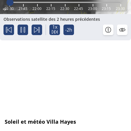
21:30
21:45
22:00
22:15
22:30
22:45
23:00
23:15
23:30
Observations satellite des 2 heures précédentes
1x
-2h
Soleil et météo Villa Hayes