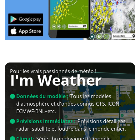
Pour les vrais passionnés de météo !
I'm Weather
Données du modèle :
Tous les modèles
d'atmosphère et d'ondes connus GFS, ICON,
ECMWF-BNL+etc.
Prévisions immédiates :
Prévisions détaillées
radar, satellite et foudre dans le monde entier.
Climat:
Série chronologique du modèle