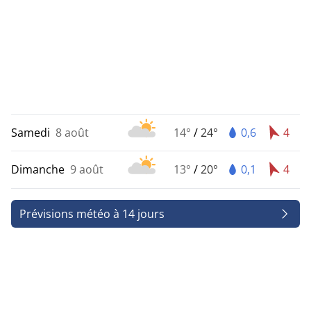
Samedi
8 août
14°
/
24°
0,6
4
Dimanche
9 août
13°
/
20°
0,1
4
Prévisions météo à 14 jours