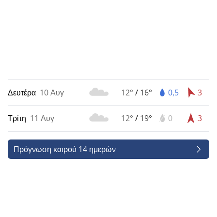
Δευτέρα
10 Αυγ
12°
/
16°
0,5
3
Τρίτη
11 Αυγ
12°
/
19°
0
3
Πρόγνωση καιρού 14 ημερών