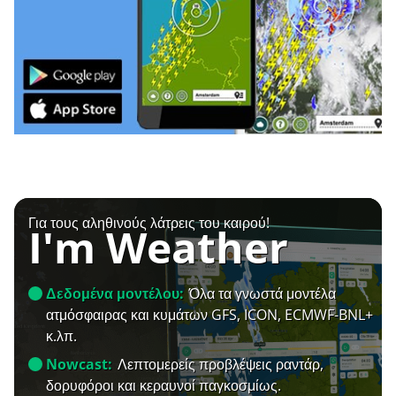
Για τους αληθινούς λάτρεις του καιρού!
I'm Weather
Δεδομένα μοντέλου:
Όλα τα γνωστά μοντέλα
ατμόσφαιρας και κυμάτων GFS, ICON, ECMWF-BNL+
κ.λπ.
Nowcast:
Λεπτομερείς προβλέψεις ραντάρ,
δορυφόροι και κεραυνοί παγκοσμίως.