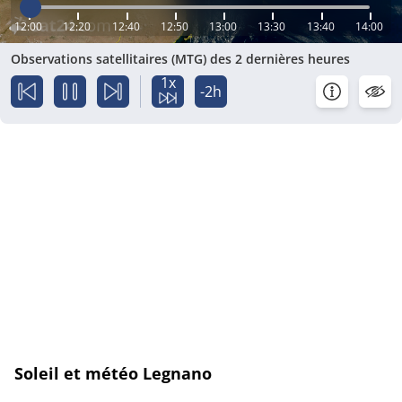
12:00
12:20
12:40
12:50
13:00
13:30
13:40
14:00
Observations satellitaires (MTG) des 2 dernières heures
1x
-2h
Soleil et météo Legnano