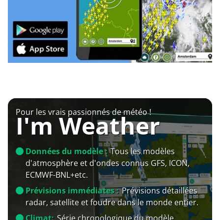
Pour les vrais passionnés de météo !
I'm Weather
Données du modèle :
Tous les modèles
d'atmosphère et d'ondes connus GFS, ICON,
ECMWF-BNL+etc.
Prévisions immédiates :
Prévisions détaillées
radar, satellite et foudre dans le monde entier.
Climat:
Série chronologique du modèle