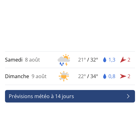
Samedi
8 août
21°
/
32°
1,3
2
Dimanche
9 août
22°
/
34°
0,8
2
Prévisions météo à 14 jours