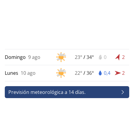
Domingo
9 ago
23°
/
34°
0
2
Lunes
10 ago
22°
/
36°
0,4
2
Previsión meteorológica a 14 días.