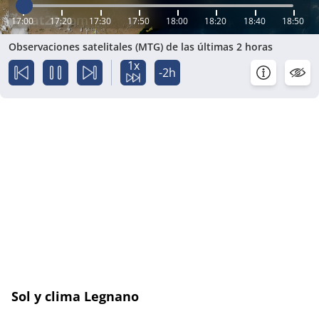
17:00
17:20
17:30
17:50
18:00
18:20
18:40
18:50
Observaciones satelitales (MTG) de las últimas 2 horas
1x
-2h
Sol y clima Legnano