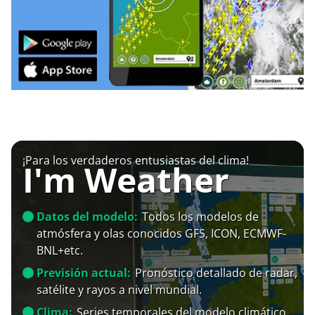
¡Para los verdaderos entusiastas del clima!
I'm Weather
Datos del modelo:
Todos los modelos de
atmósfera y olas conocidos GFS, ICON, ECMWF-
BNL+etc.
Previsión actual:
Pronóstico detallado de radar,
satélite y rayos a nivel mundial.
Clima:
Series temporales del modelo climático